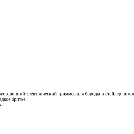
вусторонний электрический триммер для бороды и стайлер помог
адкое бритье.
...