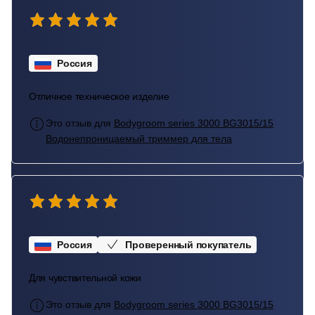
Россия
Отличное техническое изделие
Это отзыв для
Bodygroom series 3000 BG3015/15
Водонепроницаемый триммер для тела
Россия
Проверенный покупатель
Для чувствительной кожи
Это отзыв для
Bodygroom series 3000 BG3015/15