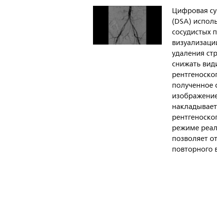
Цифровая су
(DSA) испол
сосудистых 
визуализаци
удаления стр
снижать вид
рентгеноскоп
полученное 
изображение
накладывает
рентгеноско
режиме реал
позволяет о
повторного 