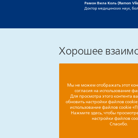
Рамон Вила Коль (Ramon Vila 
Доктор медицинских наук, боль
Хорошее взаимо
Мы не можем отображать этот кон
согласия на использование фа
Для просмотра этого контента в
обновить настройки файлов cookie 
использование файлов cookie «
Нажмите здесь, чтобы просмотре
настройки файлов coo
Спасибо.