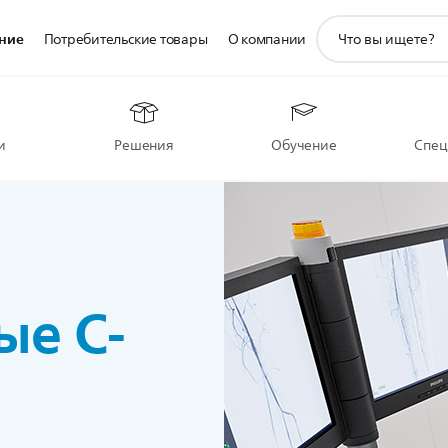
значок
ние
Потребительские товары
О компании
поддержки
поиска
и
Решения
Обучение
Спец
е C-