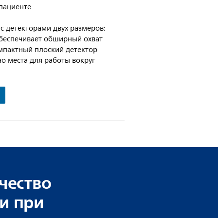
пациенте.
 с детекторами двух размеров:
обеспечивает обширный охват
омпактный плоский детектор
но места для работы вокруг
чество
и при