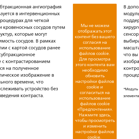
бтракционная ангиография
В допо
ьзуется в интервенционных
модуль
процедурах для четкой
поддер
Мы не можем
и кровеносных сосудов путем
хирург
отображать этот
уктур, которые могут
сенсор
контент без вашего
имость сосудов. В рамках
выбира
согласия на
ии с картой сосудов ранее
масшта
использование
файлов cookie.
субтракционное
что вы
Для просмотра
 с контрастированием
изобра
этого контента вам
ся на полученное
контро
необходимо
пическое изображение в
процед
обновить
настройки файлов
ьного времени, что
cookie и
тслеживать устройство без
*Модуль 
согласиться на
введения контраста.
элемента
использование
файлов cookie
«Предпочтения».
Нажмите здесь,
чтобы просмотреть
и изменить
настройки файлов
cookie.