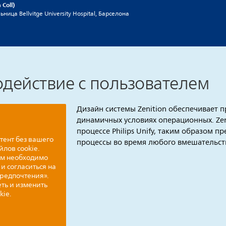
Coll)
ница Bellvitge University Hospital, Барселона
действие с пользователем
Дизайн системы Zenition обеспечивает п
динамичных условиях операционных. Zen
процессе Philips Unify, таким образом 
тент без вашего
процессы во время любого вмешательст
йлов cookie.
ам необходимо
и согласиться на
Предпочтения».
ть и изменить
kie.