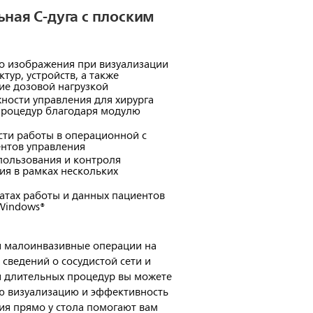
ьная C-дуга с плоским
о изображения при визуализации
тур, устройств, а также
ие дозовой нагрузкой
ости управления для хирурга
 процедур благодаря модулю
ти работы в операционной с
нтов управления
ользования и контроля
я в рамках нескольких
атах работы и данных пациентов
Windows®
и малоинвазивные операции на
 сведений о сосудистой сети и
и длительных процедур вы можете
ую визуализацию и эффективность
ия прямо у стола помогают вам