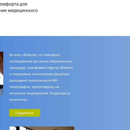
комфорта для
ние медицинского
Во всех областях, от плановых
исследований до самых современных
процедур, платформа Ingenia dStream
и передовые клинические решения
расширяют возможности МР-
томографии, ориентируясь на
основные медицинские тенденции в
онкологии.
Подробнее