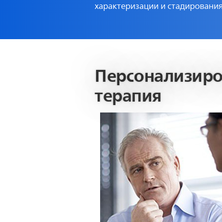
характеризации и стадирования
Персонализиро
терапия