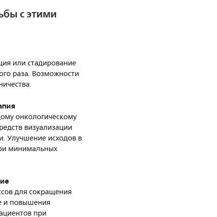
ьбы с этими
ция или стадирование
ого раза. Возможности
ичества.
апия
дому онкологическому
редств визуализации
и. Улучшение исходов в
при минимальных
ние
ссов для сокращения
е и повышения
ациентов при