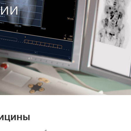
гии
дицины