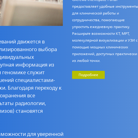
предоставляет удобные инструмент
для клинической работы и
сотрудничества, помогающие
упростить ежедневную практику.
Расширьте возможности КТ, МРТ,
молекулярной визуализации и УЗИ с
еваний движется в
помощью мощных клинических
ализированного выбора
приложений, доступных практически
ндивидуальных
из любой точки.
купная информация из
и геномике служит
Подробнее
шений специалистами-
ки. Благодаря переходу к
охранения все
ьтаты радиологии,
изов) становятся
озможности для уверенной