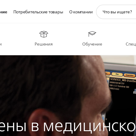
значок
ние
Потребительские товары
О компании
поддержки
поиска
и
Решения
Обучение
Спец
ены в медицинск