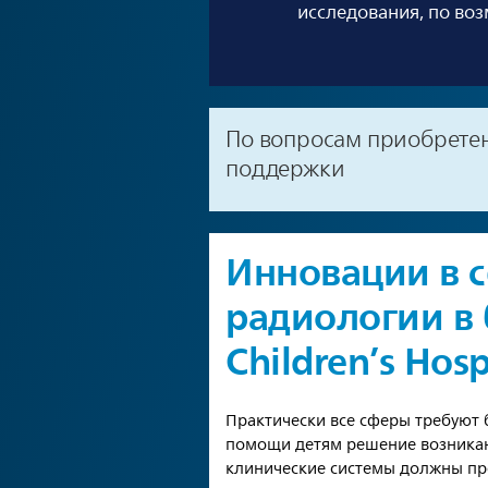
исследования, по воз
По вопросам приобрете
поддержки
Инновации в 
радиологии в 
Children’s Hosp
Практически все сферы требуют 
помощи детям решение возникаю
клинические системы должны пр