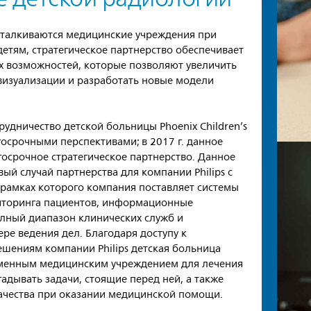
сталкиваются медицинские учреждения при
тям, стратегическое партнерство обеспечивает
х возможностей, которые позволяют увеличить
визуализации и разработать новые модели
рудничество детской больницы Phoenix Children’s
лгосрочными перспективами; в 2017 г. данное
госрочное стратегическое партнерство. Данное
ый случай партнерства для компании Philips с
 рамках которого компания поставляет системы
иторинга пациентов, информационные
олный диапазон клинических служб и
ре ведения дел. Благодаря доступу к
ениям компании Philips детская больница
временным медицинским учреждением для лечения
адывать задачи, стоящие перед ней, а также
качества при оказании медицинской помощи.