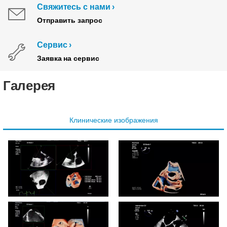
Свяжитесь с нами
Отправить запрос
Сервис
Заявка на сервис
Галерея
Клинические изображения
EPIQ CVx, X11-4t для
EPIQ CVx, X11-4t:
детской кардиологии
подклапанная мембрана