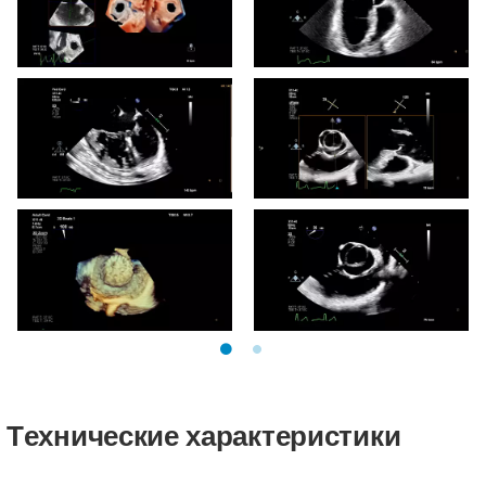
с TrueVue
Tехнические характеристики