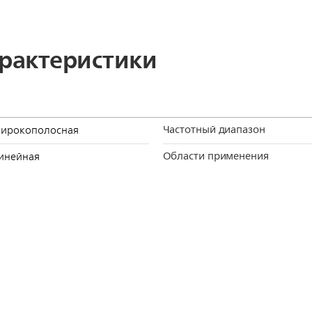
арактеристики
Частотный диапазон
ирокополосная
Области применения
инейная