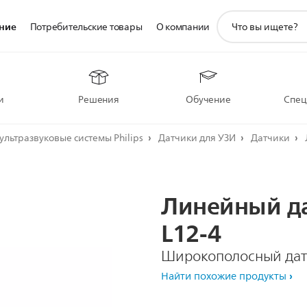
значок
ние
Потребительские товары
О компании
поддержки
поиска
и
Решения
Обучение
Спец
ультразвуковые системы Philips
Датчики для УЗИ
Датчики
Линейный
д
L12-4
Широкополосный дат
Найти похожие продукты