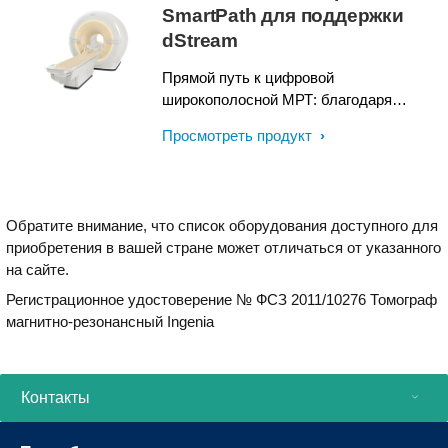
SmartPath для поддержки
dStream
Прямой путь к цифровой
широкополосной МРТ: благодаря
широкополосной цифровой архитектуре
Просмотреть продукт
dStream владельцы систем Ingenia
могут улучшить качество изображений,
расширить клинические возможности и
сделать рабочий процесс более
Обратите внимание, что список оборудования доступного для
эффективным. Модернизация до
приобретения в вашей стране может отличаться от указанного
технологии dStream в рамках
на сайте.
программы SmartPath открывает
широкие возможности без
Регистрационное удостоверение № ФСЗ 2011/10276 Томограф
необходимости в установке новой
магнитно-резонансный Ingenia
системы.
Контакты