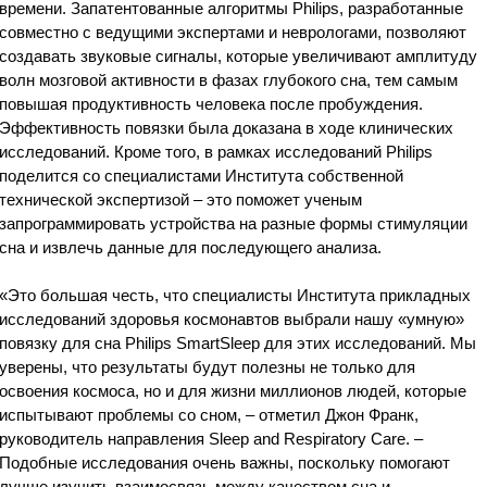
времени. Запатентованные алгоритмы Philips, разработанные
совместно с ведущими экспертами и неврологами, позволяют
создавать звуковые сигналы, которые увеличивают амплитуду
волн мозговой активности в фазах глубокого сна, тем самым
повышая продуктивность человека после пробуждения.
Эффективность повязки была доказана в ходе клинических
исследований. Кроме того, в рамках исследований Philips
поделится со специалистами Института собственной
технической экспертизой – это поможет ученым
запрограммировать устройства на разные формы стимуляции
сна и извлечь данные для последующего анализа.
«Это большая честь, что специалисты Института прикладных
исследований здоровья космонавтов выбрали нашу «умную»
повязку для сна Philips SmartSleep для этих исследований. Мы
уверены, что результаты будут полезны не только для
освоения космоса, но и для жизни миллионов людей, которые
испытывают проблемы со сном, – отметил Джон Франк,
руководитель направления Sleep and Respiratory Care. –
Подобные исследования очень важны, поскольку помогают
лучше изучить взаимосвязь между качеством сна и