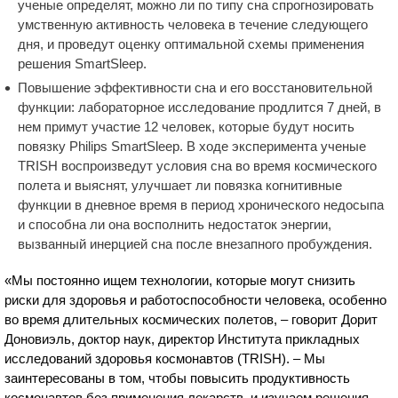
ученые определят, можно ли по типу сна спрогнозировать
умственную активность человека в течение следующего
дня, и проведут оценку оптимальной схемы применения
решения SmartSleep.
Повышение эффективности сна и его восстановительной
функции: лабораторное исследование продлится 7 дней, в
нем примут участие 12 человек, которые будут носить
повязку Philips SmartSleep. В ходе эксперимента ученые
TRISH воспроизведут условия сна во время космического
полета и выяснят, улучшает ли повязка когнитивные
функции в дневное время в период хронического недосыпа
и способна ли она восполнить недостаток энергии,
вызванный инерцией сна после внезапного пробуждения.
«Мы постоянно ищем технологии, которые могут снизить
риски для здоровья и работоспособности человека, особенно
во время длительных космических полетов, – говорит Дорит
Доновиэль, доктор наук, директор Института прикладных
исследований здоровья космонавтов (TRISH). – Мы
заинтересованы в том, чтобы повысить продуктивность
космонавтов без применения лекарств, и изучаем решения,