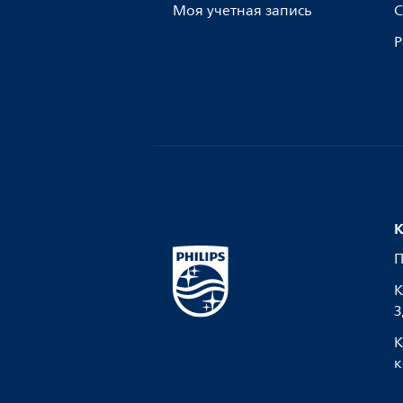
Моя учетная запись
С
Р
К
П
К
З
К
к