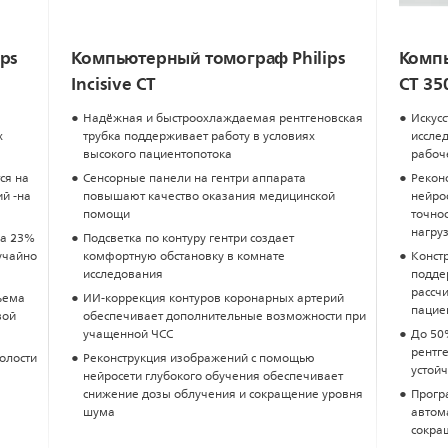
ps
Компьютерный томограф Philips
Компь
Incisive CT
CT 35
Надёжная и быстроохлаждаемая рентгеновская
Искусс
х
трубка поддерживает работу в условиях
иссле
высокого пациентопотока
рабоч
ся на
Сенсорные панели на гентри аппарата
Рекон
й -на
повышают качество оказания медицинской
нейро
помощи
точнос
нагру
на 23%
Подсветка по контуру гентри создает
учайно
комфортную обстановку в комнате
Конст
исследования
подде
рассчи
ъема
ИИ-коррекция контуров коронарных артерий
пацие
вой
обеспечивает дополнительные возможности при
учащенной ЧСС
До 50
рентг
олости
Реконструкция изображений с помощью
устойч
нейросети глубокого обучения обеспечивает
снижение дозы облучения и сокращение уровня
Прогр
шума
автом
сокра