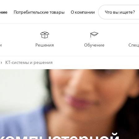
значок
ние
Потребительские товары
О компании
поддержки
поиска
и
Решения
Обучение
Спец
КТ-системы и решения
 компьютерной