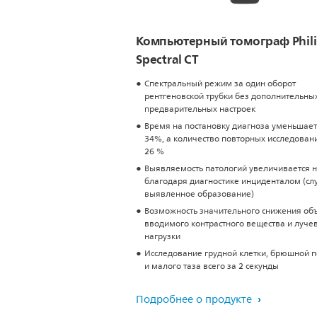
Компьютерный томограф Phili
Spectral CT
Спектральный режим за один оборот
рентгеновской трубки без дополнительны
предварительных настроек
Время на постановку диагноза уменьшает
34%, а количество повторных исследовани
26 %
Выявляемость патологий увеличивается 
благодаря диагностике инциденталом (сл
выявленное образование)
Возможность значительного снижения об
вводимого контрастного вещества и луче
нагрузки
Исследование грудной клетки, брюшной п
и малого таза всего за 2 секунды
Подробнее о продукте