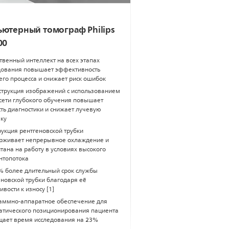
ютерный томограф Philips
00
твенный интеллект на всех этапах
дования повышает эффективность
его процесса и снижает риск ошибок
струкция изображений с использованием
сети глубокого обучения повышает
ть диагностики и снижает лучевую
зку
рукция рентгеновской трубки
рживает непрерывное охлаждение и
тана на работу в условиях высокого
нтопотока
% более длительный срок службы
еновской трубки благодаря её
ивости к износу [1]
аммно-аппаратное обеспечение для
атического позиционирования пациента
щает время исследования на 23%