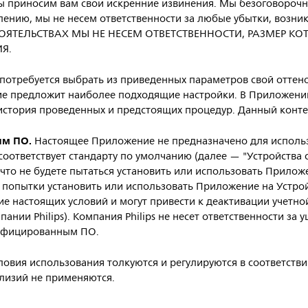
 приносим вам свои искренние извинения. Мы безоговорочно
алению, мы не несем ответственности за любые убытки, возн
ТОЯТЕЛЬСТВАХ МЫ НЕ НЕСЕМ ОТВЕТСТВЕННОСТИ, РАЗМЕР К
Я.
 потребуется выбрать из приведенных параметров свой оттено
е предложит наиболее подходящие настройки. В Приложении
стория проведенных и предстоящих процедур. Данный контен
ым ПО.
Настоящее Приложение не предназначено для использ
соответствует стандарту по умолчанию (далее — "Устройства
что не будете пытаться установить или использовать Прилож
опытки установить или использовать Приложение на Устро
е настоящих условий и могут привести к деактивации учетной
нии Philips). Компания Philips не несет ответственности за 
тифицированным ПО.
овия использования толкуются и регулируются в соответств
лизий не применяются.