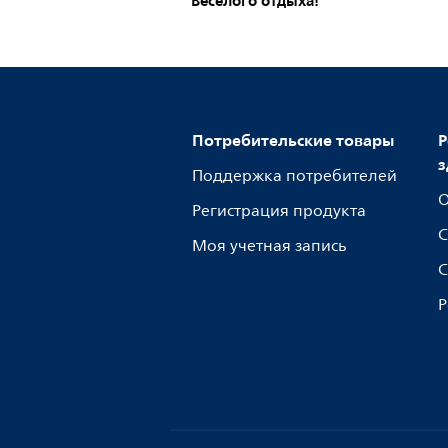
Веселого
отдыха!
Потребительские товары
Р
з
Поддержка потребителей
О
Регистрация продукта
С
Моя учетная запись
С
Р