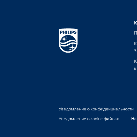
К
П
К
З
К
к
Уведомление о конфиденциальности
Уведомление о cookie файлах
На