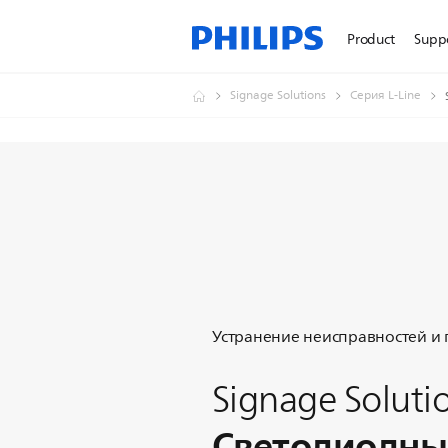
Product
Supp
Signage Solutions
Серия L-Line
Устранение неисправностей и
Signage Soluti
Светодиодны