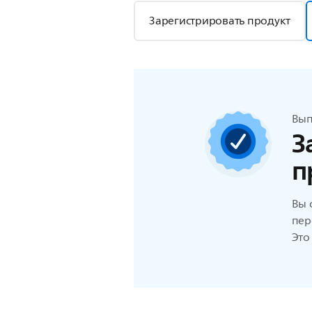
Зарегистрировать продукт
Вып
З
п
Вы 
пер
Это