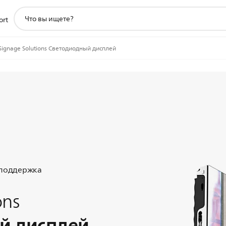
значок
ort
поддержки
поиска
Signage Solutions Светодиодный дисплей
 поддержка
ons
й дисплей