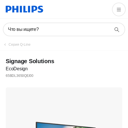
Что вы ищете?
Серия Q-Line
Signage Solutions
EcoDesign
65BDL3650QE/00