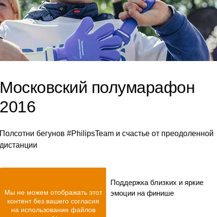
Московский полумарафон
2016
Полсотни бегунов #PhilipsTeam и счастье от преодоленной
дистанции
Поддержка близких и яркие
Мы не можем отображать этот
эмоции на финише
контент без вашего согласия
на использование файлов