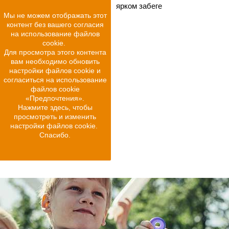
ярком забеге
Мы не можем отображать этот
контент без вашего согласия
на использование файлов
cookie.
Для просмотра этого контента
вам необходимо обновить
настройки файлов cookie и
согласиться на использование
файлов cookie
«Предпочтения».
Нажмите здесь, чтобы
просмотреть и изменить
настройки файлов cookie.
Спасибо.