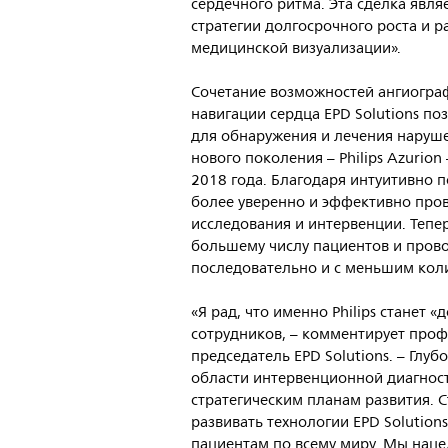
сердечного ритма. Эта сделка явл
стратегии долгосрочного роста и 
медицинской визуализации».
Сочетание возможностей ангиографи
навигации сердца EPD Solutions п
для обнаружения и лечения наруше
нового поколения – Philips Azurio
2018 года. Благодаря интуитивно 
более уверенно и эффективно про
исследования и интервенции. Тепе
большему числу пациентов и пров
последовательно и с меньшим кол
«Я рад, что именно Philips станет 
сотрудников, – комментирует про
председатель EPD Solutions. – Гл
области интервенционной диагнос
стратегическим планам развития. С
развивать технологии EPD Solutio
пациентам по всему миру. Мы наце