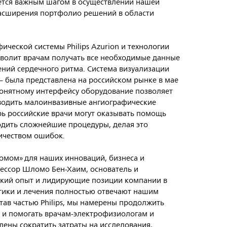
яется важным шагом в осуществлении нашей
расширения портфолио решений в области
ческой системы Philips Azurion и технологии
озволит врачам получать все необходимые данные
ний сердечного ритма. Система визуализации
n – была представлена на российском рынке в мае
понятному интерфейсу оборудование позволяет
водить малоинвазивные ангиографические
рь российские врачи могут оказывать помощь
одить сложнейшие процедуры, делая это
ичеством ошибок.
«домом» для наших инноваций, бизнеса и
фессор Шломо Бен-Хаим, основатель и
убокий опыт и лидирующие позиции компании в
тики и лечения полностью отвечают нашим
тав частью Philips, мы намерены продолжить
ns и помогать врачам-электрофизиологам и
лены сократить затраты на исследования,