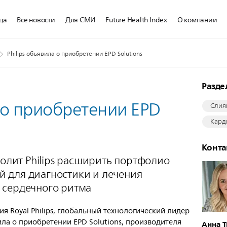
ца
Все новости
Для СМИ
Future Health Index
О компании
Philips объявила о приобретении EPD Solutions
Разд
а о приобретении EPD
Слия
Кард
Конт
волит Philips расширить портфолио
 для диагностики и лечения
 сердечного ритма
я Royal Philips, глобальный технологический лидер
ила о приобретении EPD Solutions, производителя
Анна 