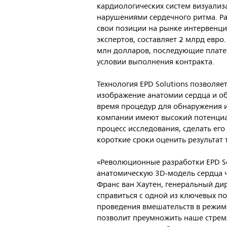
кардиологических систем визуализ
нарушениями сердечного ритма. Раз
свои позиции на рынке интервенци
экспертов, составляет 2 млрд евро
млн долларов, последующие плате
условии выполнения контракта.
Технология EPD Solutions позволяе
изображение анатомии сердца и об
время процедур для обнаружения и
компании имеют высокий потенциал
процесс исследования, сделать ег
короткие сроки оценить результат 
«Революционные разработки EPD S
анатомическую 3D-модель сердца ч
Франс ван Хаутен, генеральный дире
справиться с одной из ключевых п
проведения вмешательств в режиме
позволит преумножить наше стрем