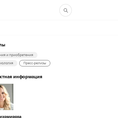
елы
ния и приобретения
иология
Пресс-релизы
актная информация
Тихомирова