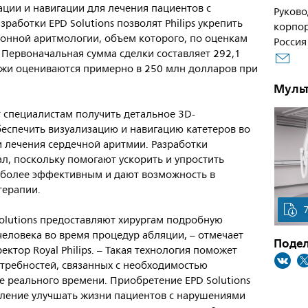
ации и навигации для лечения пациентов с
Руково
работки EPD Solutions позволят Philips укрепить
корпор
онной аритмологии, объем которого, по оценкам
Россия
. Первоначальная сумма сделки составляет 292,1
жи оцениваются примерно в 250 млн долларов при
Муль
т специалистам получить детальное 3D-
еспечить визуализацию и навигацию катетеров во
 лечения сердечной аритмии. Разработки
, поскольку помогают ускорить и упростить
о более эффективным и дают возможность в
терапии.
olutions предоставляют хирургам подробную
еловека во время процедур абляции, – отмечает
Подел
ктор Royal Philips. – Такая технология поможет
отребностей, связанных с необходимостью
 реального времени. Приобретение EPD Solutions
ление улучшать жизни пациентов с нарушениями