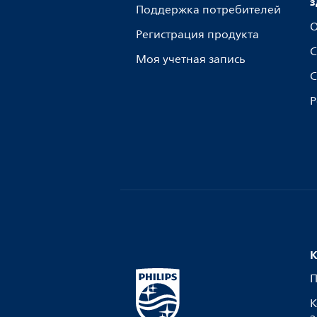
з
Поддержка потребителей
О
Регистрация продукта
С
Моя учетная запись
С
Р
К
П
К