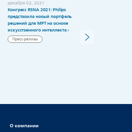
декабря 02, 2021
Конгресс RSNA 2021: Philips
ноября 23, 2021
Philips получила грант н
представила новый портфель
разработку пакета
решений для МРТ на основе
приложений для
искусственного интеллекта
ультразвуковых
Пресс-релизы
исследований в акушерс
Пресс-релизы
О компании