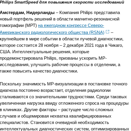
Philips SmartSpeed для повышения скорости исследований
Амстердам, Нидерланды
– Компания Philips представила
новый портфель решений в области магнитно-резонансной
томографии (МРТ)
на ежегодном конгрессе Северо-
Американского радиологического общества (RSNA)
–
крупнейшем в мире событии в области лучевой диагностики,
которое состоится 28 ноября – 2 декабря 2021 года в Чикаго,
США. Интеллектуальные решения, которые
продемонстрировала Philips, призваны ускорить МР-
исследования, улучшить рабочие процессы в отделении, а
также повысить качество диагностики.
Поскольку значимость МР-визуализации в постановке точного
диагноза постоянно возрастает, отделения радиологии
сталкиваются со значительными трудностями. Среди таковых
увеличенная нагрузка ввиду отложенного спроса на процедуры
в клиниках. Другие факторы – растущее число сложных
случаев и общемировая нехватка квалифицированных
специалистов. Становится очевидной необходимость
интеллектуальных диагностических систем, оптимизированных