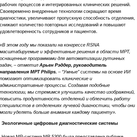
рабочих процессов и интегрированных клинических решений.
Своевременно внедренные технологии сокращают время
диагностики, увеличивают пропускную способность отделения,
снижают количество повторных исследований и повышают
удовлетворенность сотрудников и пациентов.
«В этом году мы показали на конгрессе RSNA
масштабируемые и эффективные решения в области МРТ,
оснащенные программами для автоматизации рутинных
задач, – отметил
Арьен Рэддер, руководитель
направления МРТ Philips.
– “Умные” системы на основе ИИ
помогают оптимизировать клинические и
административные процессы. Создавая подобные
технологии, мы стремимся улучшить качество изображений,
повысить продуктивность отделений и облегчить работу
специалистов в отделениях лучевой диагностики, чтобы они
могли уделять больше внимания каждому пациенту».
Экологичные цифровые диагностические системы
Новая МР-система MR 5300 была представлена публике