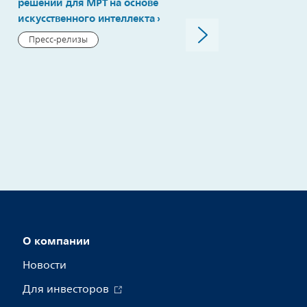
ХОБЛ: Philips рассказыва
решений для МРТ на основе
заболевании и представ
искусственного интеллекта
решения для эффектив
Пресс-релизы
терапии
Пресс-релизы
О компании
Новости
Для инвесторов