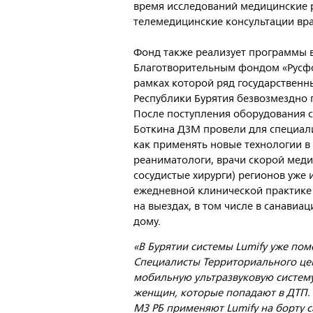
время исследований медицинские 
телемедицинские консультации вра
Фонд также реализует программы в
Благотворительным фондом «Русфон
рамках которой ряд государственн
Республики Бурятия безвозмездно 
После поступления оборудования сп
Боткина ДЗМ провели для специали
как применять новые технологии в 
реаниматологи, врачи скорой мед
сосудистые хирурги) регионов уже 
ежедневной клинической практике 
на выездах, в том числе в санавиа
дому.
«В Бурятии системы Lumify уже пом
Специалисты Территориального це
мобильную ультразвуковую систему
женщин, которые попадают в ДТП. 
МЗ РБ применяют Lumify на борту 