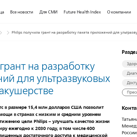
ца
Все новости
Для СМИ
Future Health Index
О компании
Philips получила грант на разработку пакета приложений для ультраз
Разд
 грант на разработку
Здор
Диаг
ий для ультразвуковых
Дост
 акушерстве
Прес
тс в размере 15,4 млн долларов США позволит
Конт
мощи в странах с низким и средним уровнем
Татьян
стижению цели Philips – улучшать качество жизни
Менед
ру ежегодно к 2030 году, в том числе 400
России
лишенных достаточного доступа к медицинской