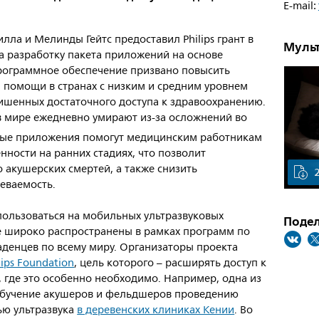
E-mail:
илла и Мелинды Гейтс предоставил Philips грант в
Муль
а разработку пакета приложений на основе
Программное обеспечение призвано повысить
й помощи в странах с низким и средним уровнем
лишенных достаточного доступа к здравоохранению.
в мире ежедневно умирают из-за осложнений во
ые приложения помогут медицинским работникам
нности на ранних стадиях, что позволит
 акушерских смертей, а также снизить
еваемость.
пользоваться на мобильных ультразвуковых
Подел
уже широко распространены в рамках программ по
денцев по всему миру. Организаторы проекта
lips Foundation
, цель которого – расширять доступ к
, где это особенно необходимо. Например, одна из
обучение акушеров и фельдшеров проведению
ью ультразвука
в деревенских клиниках Кении
. Во