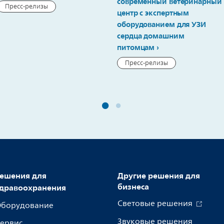
современный ветеринарный
Пресс-релизы
центр с экспертным
оборудованием для УЗИ
сердца домашним
питомцам
Пресс-релизы
ешения для
Другие решения для
бизнеса
дравоохранения
Световые решения
борудование
Звуковые решения
ервис