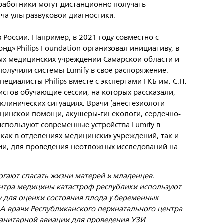
работники могут дистанционно получать
ча ультразвуковой диагностики.
 России. Например, в 2021 году совместно с
д» Philips Foundation организовал инициативу, в
ых медицинских учреждений Самарской области и
получили системы Lumify в свое распоряжение.
ециалисты Philips вместе с экспертами ГКБ им. С.П.
стов обучающие сессии, на которых рассказали,
клинических ситуациях. Врачи (анестезиологи-
ицинской помощи, акушеры-гинекологи, сердечно-
используют современные устройства Lumify в
как в отделениях медицинских учреждений, так и
ции, для проведения неотложных исследований на
огают спасать жизни матерей и младенцев.
нтра медицины катастроф республики используют
 для оценки состояния плода у беременных
А врачи Республиканского перинатального центра
санитарной авиации для проведения УЗИ