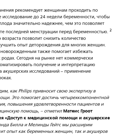
анения рекомендует женщинам проходить по
 исследование до 24 недели беременности, чтобы
плода значительно надежнее, чем это позволяет
2
ате последней менструации перед беременностью.
 возраста позволит снизить количество
улучшить опыт деторождения для многих женщин.
 новорожденным также помогает избежать
родах. Сегодня на рынке нет коммерчески
томатизировать получение и интерпретацию
а акушерских исследований – применение
роках.
им, как Philips привносит свою экспертизу в
мощи. Это помогает достичь четырехкомпонентной
ния, повышения удовлетворенности пациентов и
Матеис Гроот
дицинскую помощь, – отметил
ния «Доступ к медицинской помощи и акушерские
онда Билла и Мелинды Гейтс мы расширим
шит опыт как беременных женщин, так и акушеров