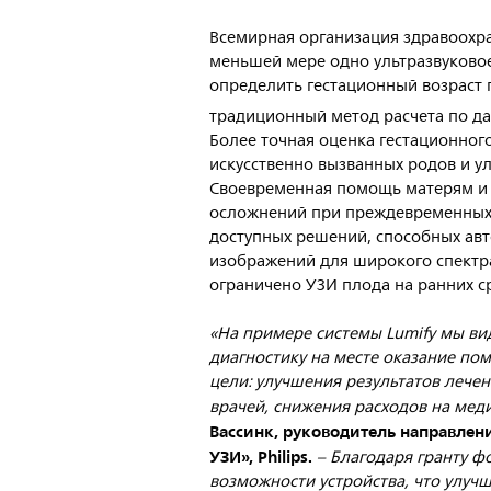
Всемирная организация здравоохр
меньшей мере одно ультразвуковое
определить гестационный возраст 
традиционный метод расчета по д
Более точная оценка гестационного
искусственно вызванных родов и 
Своевременная помощь матерям и
осложнений при преждевременных 
доступных решений, способных ав
изображений для широкого спектр
ограничено УЗИ плода на ранних с
«На примере системы Lumify мы вид
диагностику на месте оказание по
цели: улучшения результатов лече
врачей, снижения расходов на ме
Вассинк, руководитель направле
УЗИ», Philips.
– Благодаря гранту ф
возможности устройства, что улуч