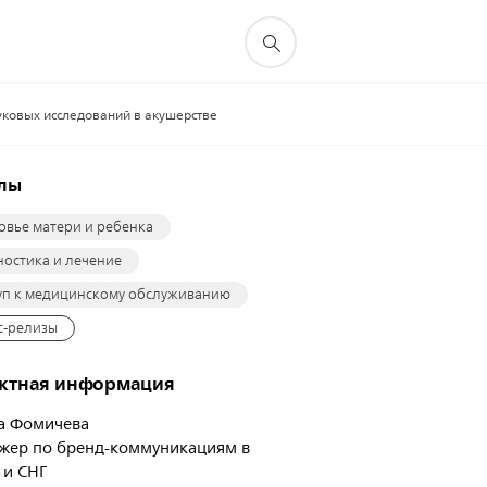
вуковых исследований в акушерстве
елы
овье матери и ребенка
ностика и лечение
уп к медицинскому обслуживанию
с-релизы
актная информация
а Фомичева
жер по бренд-коммуникациям в
 и СНГ