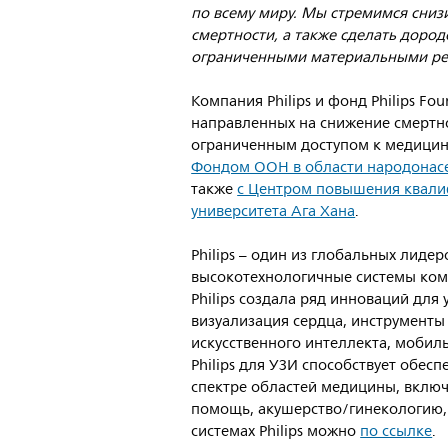
по всему миру. Мы стремимся сниз
смертности, а также сделать доро
ограниченными материальными ре
Компания Philips и фонд Philips F
направленных на снижение смертн
ограниченным доступом к медицин
Фондом ООН в области народонасе
также
с Центром повышения квалиф
университета Ага Хана
.
Philips – один из глобальных лидер
высокотехнологичные системы комп
Philips создала ряд инноваций для 
визуализация сердца, инструменты
искусственного интеллекта, моби
Philips для УЗИ способствует обес
спектре областей медицины, вклю
помощь, акушерство/гинекологию,
системах Philips можно
по ссылке
.