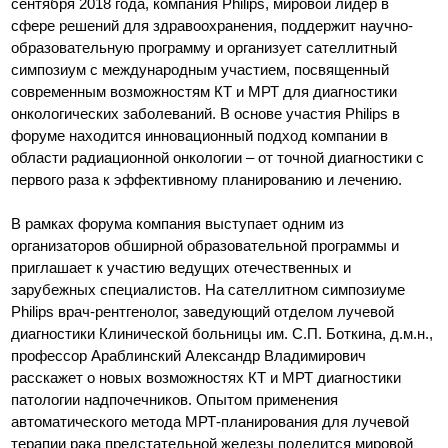
сентября 2018 года, компания Philips, мировой лидер в
сфере решений для здравоохранения, поддержит научно-
образовательную программу и организует сателлитный
симпозиум с международным участием, посвященный
современным возможностям КТ и МРТ для диагностики
онкологических заболеваний. В основе участия Philips в
форуме находится инновационный подход компании в
области радиационной онкологии – от точной диагностики с
первого раза к эффективному планированию и лечению.
В рамках форума компания выступает одним из
организаторов обширной образовательной программы и
приглашает к участию ведущих отечественных и
зарубежных специалистов. На сателлитном симпозиуме
Philips врач-рентгенолог, заведующий отделом лучевой
диагностики Клинической больницы им. С.П. Боткина, д.м.н.,
профессор Араблинский Александр Владимирович
расскажет о новых возможностях КТ и МРТ диагностики
патологии надпочечников. Опытом применения
автоматического метода МРТ-планирования для лучевой
терапии рака предстательной железы поделится мировой