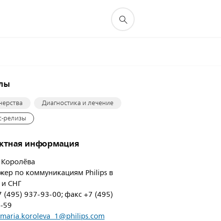
елы
нерства
Диагностика и лечение
с-релизы
актная информация
 Королёва
ер по коммуникациям Philips в
 и СНГ
7 (495) 937-93-00; факс +7 (495)
-59
maria.koroleva_1@philips.com