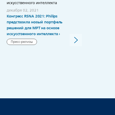
декабря 02, 2021
Конгресс RSNA 2021: Philips
ноября 23, 2021
Philips получила грант н
представила новый портфель
разработку пакета
решений для МРТ на основе
приложений для
искусственного интеллекта
ультразвуковых
Пресс-релизы
исследований в акушерс
Пресс-релизы