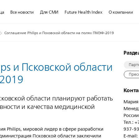
ца
Все новости
Для СМИ
Future Health Index
О компании
Соглашение Philips и Псковской области на полях ПМЭФ-2019
Разд
ips и Псковской области
Парт
Прес
-2019
Конт
Псковской области планируют работать
Мария
ности и качества медицинской
Менедж
России
Тел.: +
я Philips, мировой лидер в сфере разработки
937-93
администрация Псковской области заключили
E-mail: