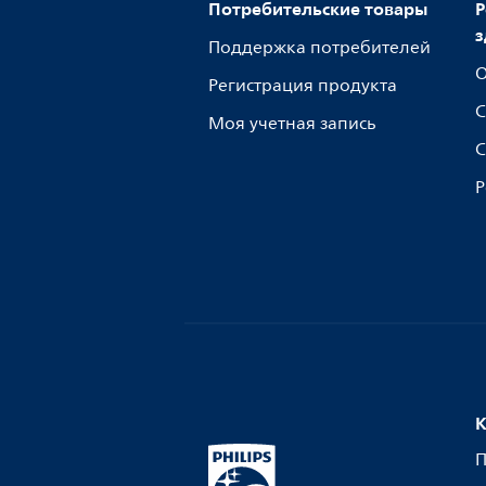
Потребительские товары
Р
з
Поддержка потребителей
О
Регистрация продукта
С
Моя учетная запись
С
Р
К
П