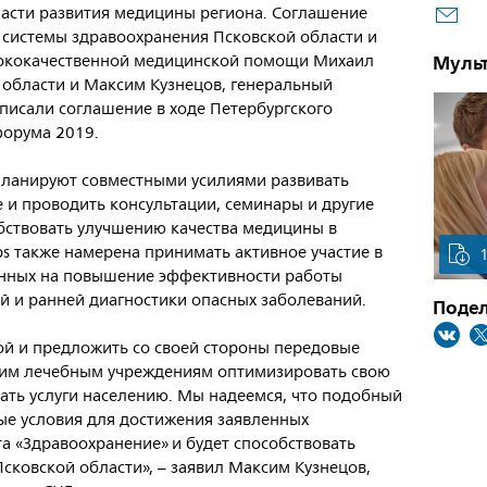
ласти развития медицины региона. Соглашение
 системы здравоохранения Псковской области и
Муль
сококачественной медицинской помощи Михаил
 области и Максим Кузнецов, генеральный
одписали соглашение в ходе Петербургского
форума 2019.
 планируют совместными усилиями развивать
е и проводить консультации, семинары и другие
бствовать улучшению качества медицины в
ps также намерена принимать активное участие в
енных на повышение эффективности работы
й и ранней диагностики опасных заболеваний.
Подел
ой и предложить со своей стороны передовые
ким лечебным учреждениям оптимизировать свою
ать услуги населению. Мы надеемся, что подобный
ые условия для достижения заявленных
а «Здравоохранение» и будет способствовать
ковской области», – заявил Максим Кузнецов,