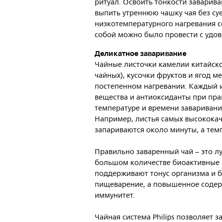
ритуал. Освоить тонкости заварива
выпить утреннюю чашку чая без суе
низкотемпературного нагревания с
собой можно было провести с удов
Деликатное заваривание
Чайные листочки камелии китайско
чайных), кусочки фруктов и ягод м
постепенном нагревании. Каждый и
вещества и антиоксиданты при пр
температуре и времени заваривания
Например, листья самых высококач
запариваются около минуты, а тем
Правильно заваренный чай – это лу
большом количестве биоактивные 
поддерживают тонус организма и б
пищеварение, а повышенное содер
иммунитет.
Чайная система Philips позволяет з