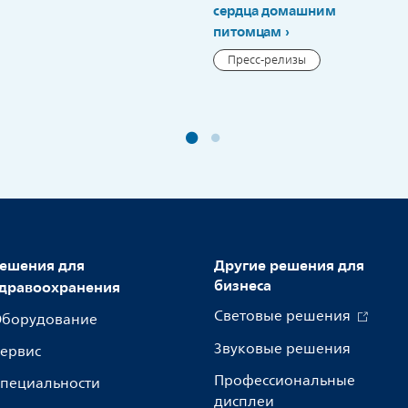
сердца домашним
питомцам
Пресс-релизы
ешения для
Другие решения для
бизнеса
дравоохранения
Световые решения
борудование
Звуковые решения
ервис
Профессиональные
пециальности
дисплеи