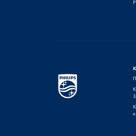
Р
К
П
К
З
К
к