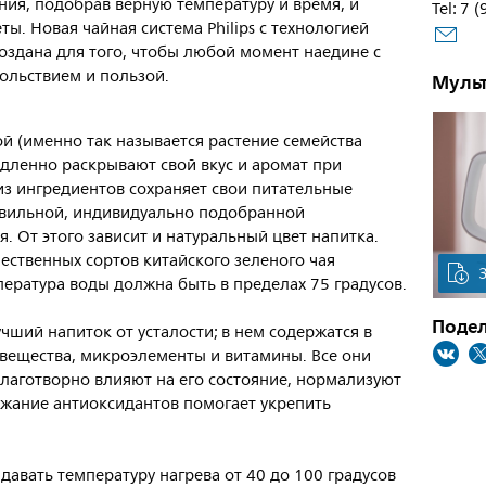
ния, подобрав верную температуру и время, и
Tel: 7 
ты. Новая чайная система Philips с технологией
оздана для того, чтобы любой момент наедине с
ольствием и пользой.
Муль
й (именно так называется растение семейства
едленно раскрывают свой вкус и аромат при
з ингредиентов сохраняет свои питательные
авильной, индивидуально подобранной
. От этого зависит и натуральный цвет напитка.
ественных сортов китайского зеленого чая
пература воды должна быть в пределах 75 градусов.
Подел
чший напиток от усталости; в нем содержатся в
вещества, микроэлементы и витамины. Все они
лаготворно влияют на его состояние, нормализуют
жание антиоксидантов помогает укрепить
адавать температуру нагрева от 40 до 100 градусов