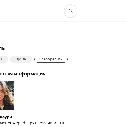
елы
ни
дома
Пресс-релизы
актная информация
Инаури
менеджер Philips в России и СНГ