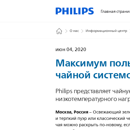
Главная страни
О нас
Информационный центр
июн 04, 2020
Максимум польз
чайной системо
Philips представляет чайн
низкотемпературного наг
Москва, Россия
– Освежающий зеле
и терпкий пуэр или классический ч
чая можно раскрыть по-новому, ес