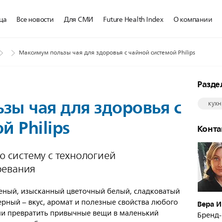
ца
Все новости
Для СМИ
Future Health Index
О компании
Максимум пользы чая для здоровья с чайной системой Philips
Разд
ы чая для здоровья с
кух
й Philips
Конт
ую систему с технологией
ревания
ный, изысканный цветочный белый, сладковатый
ерный – вкус, аромат и полезные свойства любого
Вера 
ли превратить привычные вещи в маленький
Бренд-