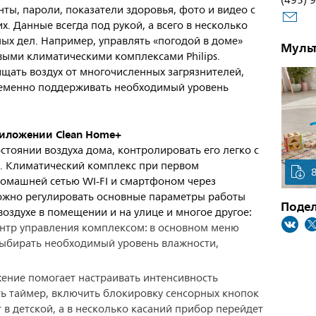
(495) 
нты, пароли, показатели здоровья, фото и видео с
. Данные всегда под рукой, а всего в несколько
ых дел. Например, управлять «погодой в доме»
Муль
ыми климатическими комплексами Philips.
ищать воздух от многочисленных загрязнителей,
временно поддерживать необходимый уровень
приложении Clean Home+
стоянии воздуха дома, контролировать его легко с
 Климатический комплекс при первом
домашней сетью WI-FI и смартфоном через
ожно регулировать основные параметры работы
Подел
оздухе в помещении и на улице и многое другое:
тр управления комплексом: в основном меню
ыбирать необходимый уровень влажности,
ение помогает настраивать интенсивность
ть таймер, включить блокировку сенсорных кнопок
т в детской, а в несколько касаний прибор перейдет