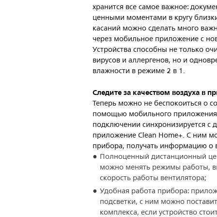
хранится все самое важное: докуме
ценными моментами в кругу близких
касаний можно сделать много важн
через мобильное приложение с нов
Устройства способны не только оч
вирусов и аллергенов, но и одно
влажности в режиме 2 в 1.
Следите за качеством воздуха в 
Теперь можно не беспокоиться о со
помощью мобильного приложения.
подключении синхронизируется с 
приложение Clean Home+. С ним м
прибора, получать информацию о в
Полноценный дистанционный цен
можно менять режимы работы, в
скорость работы вентилятора;
Удобная работа прибора: прилож
подсветки, с ним можно постави
комплекса, если устройство стои