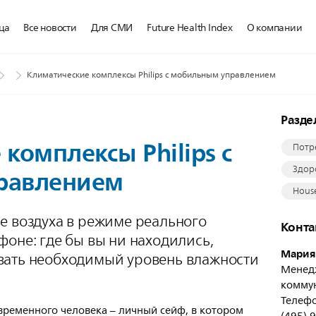
ца
Все новости
Для СМИ
Future Health Index
О компании
Климатические комплексы Philips с мобильным управлением
Разд
комплексы Philips с
Потр
равлением
Здор
House
е воздуха в режиме реального
Конт
фоне: где бы вы ни находились,
Мария
вать необходимый уровень влажности
Менед
коммун
Телефо
временного человека – личный сейф, в котором