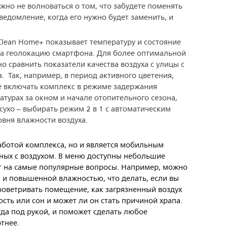
жно не волноваться о том, что забудете поменять
едомление, когда его нужно будет заменить, и
Clean Home+ показывает температуру и состояние
 на геолокацию смартфона. Для более оптимальной
о сравнить показатели качества воздуха с улицы с
. Так, например, в период активного цветения,
е включать комплекс в режиме задержания
атурах за окном и начале отопительного сезона,
сухо – выбирать режим 2 в 1 с автоматическим
вня влажности воздуха.
работой комплекса, но и является мобильным
нных с воздухом. В меню доступны небольшие
ют на самые популярные вопросы. Например, можно
ой и повышенной влажностью, что делать, если вы
проветривать помещение, как загрязненный воздух
сть или сон и может ли он стать причиной храпа.
егда под рукой, и поможет сделать любое
тнее.