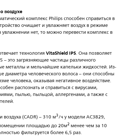
 о воздухе
матический комплекс Philips способен справиться в
тройство очищает и увлажняет воздух в режиме
в увлажнении нет, то можно перевести комплекс в
VitaShield IPS
отвечает технология
. Она позволяет
.5 – это загрязняющие частицы различного
ые металлы и мельчайшие капельки жидкостей. Из-
ьше диаметра человеческого волоса – они способны
зме человека, оказывая негативное воздействие.
собен распознать и справиться с вирусами,
риями, пылью, пыльцой, аллергенами, а также с
телей.
3
и воздуха (CADR) – 310 м
/ч у модели AC3829,
2
в помещении площадью до 20м
менее чем за 10
полностью фильтруется более 6,5 раз.