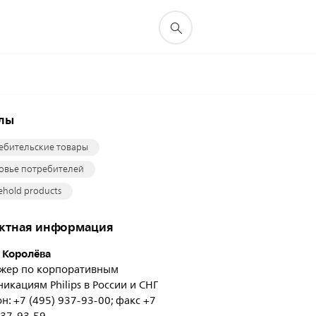
елы
ебительские товары
овье потребителей
hold products
актная информация
 Королёва
жер по корпоративным
икациям Philips в России и СНГ
н: +7 (495) 937-93-00; факс +7