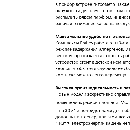
в прибор встроен гигрометр. Такж
окружности дисплея – стоит вам о
распылить рядом парфюм, индикато
означает снижение качества воздух
Максимальное удобство в исполь
Комплексы Philips работают в 3-х 
режиме задержания аллергенов. В 
вентилятор снижается скорость ра
устройство стоит в детской комнат
кнопок, чтобы дети случайно не с
комплекс можно легко перемещать
Высокая производительность в р
Новые модели эффективно справля
помещениях разной площади. Моде
2
– на 30м
и подойдет даже для не
дополнит интерьер, при этом все 
1 кВт*ч электроэнергии за день н