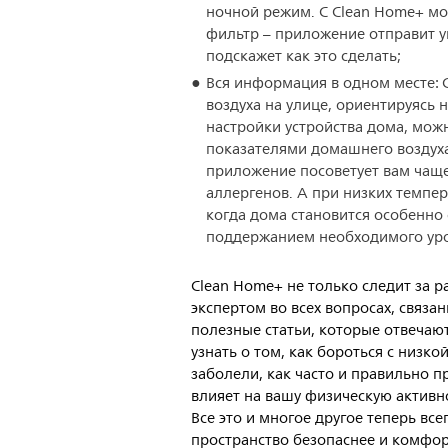
ночной режим. С Clean Home+ мо
фильтр – приложение отправит ув
подскажет как это сделать;
Вся информация в одном месте: 
воздуха на улице, ориентируясь
настройки устройства дома, можн
показателями домашнего воздуха
приложение посоветует вам чащ
аллергенов. А при низких темпер
когда дома становится особенно 
поддержанием необходимого уро
Clean Home+ не только следит за 
экспертом во всех вопросах, связа
полезные статьи, которые отвеча
узнать о том, как бороться с низк
заболели, как часто и правильно 
влияет на вашу физическую активно
Все это и многое другое теперь вс
пространство безопаснее и комфор