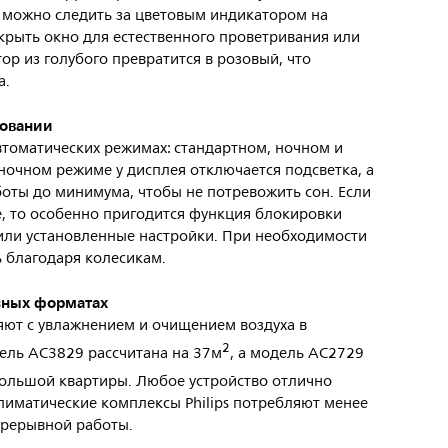
е можно следить за цветовым индикатором на
ткрыть окно для естественного проветривания или
р из голубого превратится в розовый, что
а.
зовании
автоматических режимах: стандартном, ночном и
ночном режиме у дисплея отключается подсветка, а
боты до минимума, чтобы не потревожить сон. Если
е, то особенно пригодится функция блокировки
били установленные настройки. При необходимости
 благодаря колесикам.
азных форматах
ют с увлажнением и очищением воздуха в
2
ль AC3829 рассчитана на 37м
, а модель AC2729
большой квартиры. Любое устройство отлично
климатические комплексы Philips потребляют менее
епрерывной работы.