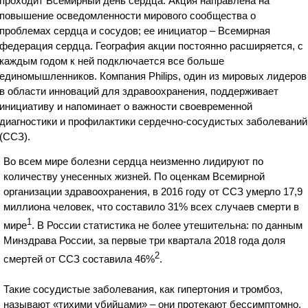
проходит Всемирный день сердца. Акция направлена на
повышение осведомленности мирового сообщества о
проблемах сердца и сосудов; ее инициатор – Всемирная
федерация сердца. География акции постоянно расширяется, с
каждым годом к ней подключается все больше
единомышленников. Компания Philips, один из мировых лидеров
в области инноваций для здравоохранения, поддерживает
инициативу и напоминает о важности своевременной
диагностики и профилактики сердечно-сосудистых заболеваний
(ССЗ).
Во всем мире болезни сердца неизменно лидируют по
количеству унесенных жизней. По оценкам Всемирной
организации здравоохранения, в 2016 году от ССЗ умерло 17,9
миллиона человек, что составило 31% всех случаев смерти в
1
мире
. В России статистика не более утешительна: по данным
Минздрава России, за первые три квартала 2018 года доля
2
смертей от ССЗ составила 46%
.
Такие сосудистые заболевания, как гипертония и тромбоз,
называют «тихими убийцами» – они протекают бессимптомно,