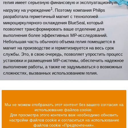
гелия имеет серьезную финансовую и эксплуатационную
1
нагрузку на учреждение
. Поэтому компания Philips
разработала герметичный магнит с технологией
микроциркулярного охлаждения BlueSeal, который
позволяет трансформировать ваше отделение для
выполнения более эффективных МР-исследований.
Небольшая часть обычного объема гелия помещается в
магнит на производстве и герметизируется на весь срок
службы. Это, в свою очередь, позволяет упростить процесс
установки и размещения МР-системы, обеспечить надежное
выполнение работы, а также не задумываться о возможных
сложностях, вызванных использованием гелия.
Мы не можем отображать этот контент без вашего согласия на
использование файлов cookie.
Для просмотра этого контента вам необходимо обновить
настройки файлов cookie и согласиться на использование
файлов cookie «Предпочтения».