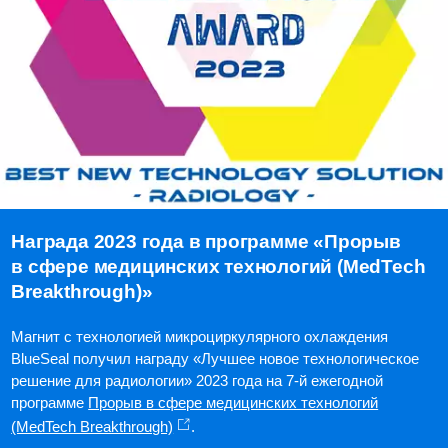
Награда 2023 года в программе «Прорыв
в сфере медицинских технологий (MedTech
Breakthrough)»
Магнит с технологией микроциркулярного охлаждения
BlueSeal получил награду «Лучшее новое технологическое
решение для радиологии» 2023 года на 7-й ежегодной
программе
Прорыв в сфере медицинских технологий
(MedTech Breakthrough)
.