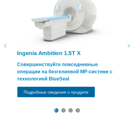
Ing
Сов
опе
тех
П
Ingenia Ambition 1.5T X
Совершенствуйте повседневные
операции на безгелиевой МР-системе с
технологией BlueSeal
Подробные сведения о продукте