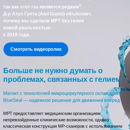
1
так как этот газ является редким
.
Д-р Атул Гупта (Atul Gupta) объясняет,
почему мы сделали МРТ без гелия
новой реальностью
с 2018 года.
Смотреть видеоролик
Больше не нужно думать о
проблемах, связанных с гелием!
Магнит с технологией микроциркулярного охлаждения
BlueSeal — надежное решение для движения вперед
МРТ предоставляет медицинским организациям
непревзойденные клинические возможности, однако
классическая конструкция МР-сканеров с использованием