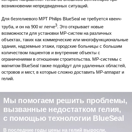
возникновении непредвиденных ситуаций.
Для безгелиевого МРТ Philips BlueSeal не требуется квенч-
3
труба, и он на 900 кг легче
. Это открывает новые
возможности для установки МР-систем на различных
объектах, таких как коммерческие или многофункциональные
здания, надземные этажи, городские больницы с большим
количеством пациентов и внутренние объекты с
ограничениями в отношении строительства. МР-системы с
магнитом BlueSeal также подойдут для удаленных областей,
островов и мест, в которые сложно доставить МР-аппарат и
гелий.
Мы помогаем решить проблемы,
вызванные недостатком гелия,
с помощью технологии BlueSeal
В последние годы цены на гелий выросли,