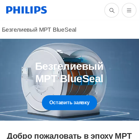
Безгелиевый МРТ BlueSeal
Безгелиевый
МРТ BlueSeal
Оставить заявку
Добро пожаловать в эпоху МРТ