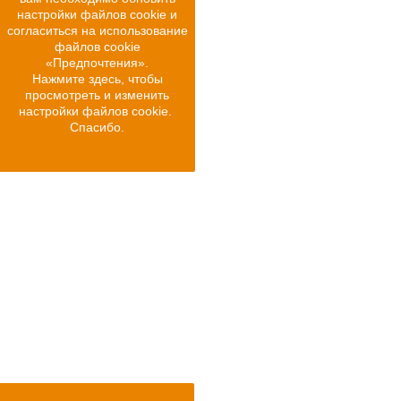
настройки файлов cookie и
согласиться на использование
файлов cookie
«Предпочтения».
Нажмите здесь, чтобы
просмотреть и изменить
настройки файлов cookie.
Спасибо.
Начинай двигаться!
Именно движение помогает сосудам вырабатывать оксид
азота, который тормозит процесс старения.