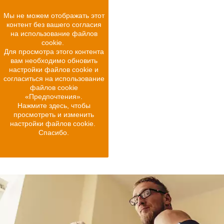
Если кровеносную систему
Мы не можем отображать этот
человека выложить в прямую
контент без вашего согласия
линию, то получается
на использование файлов
дистанция более 95 тысяч
cookie.
километров
Для просмотра этого контента
вам необходимо обновить
настройки файлов cookie и
согласиться на использование
файлов cookie
«Предпочтения».
Нажмите здесь, чтобы
просмотреть и изменить
настройки файлов cookie.
Спасибо.