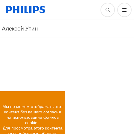
Алексей Утин
Я вам докажу!
Кардиоблогер Алексей Утин пришёл в проект
#ПроверьСердце с важной миссией.
Серотонин, дофамин и
Мы не можем отображать этот
ощущение радости, которое
контент без вашего согласия
сложно передать словами.
на использование файлов
cookie.
Для просмотра этого контента
вам необходимо обновить