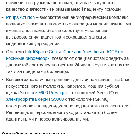
снижению нагрузки на персонал, помогает улучшить
качество диагностики и оказываемой пациенту помощи.
Philips Azurion
– высокоточный ангиографический комплекс
позволяет заменять полостные операции малоинвазивными
вмешательствами. Это способствует ускорению
выздоровления пациентов и сокращает затраты
медицинских учреждений.
Cистема
IntelliSpace Critical Care and Anesthesia (ICCA)
и
носимые биосенсоры
позволяют специалистам следить за
динамикой состояния пациентов 24 часа в сутки как внутри,
так и за пределами больницы.
Высокотехнологичные решения для личной гигиены на базе
искусственного интеллекта, например, мощная зубная
щетка
Sonicare 9900 Prestige
с технологией SenseIQ и
электробритва серии S9000
с технологией SkinIQ,
подстраиваются индивидуально под каждого пользователя.
Решения для персонального ухода становятся более
адаптивными и персонализированными.
Коллаборация и партнерство