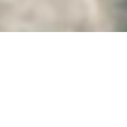
Зима
Этот веселый анимационный ролик оживит
атмосферу благодаря зимнему радостному
настроению
Длительность:
5:15