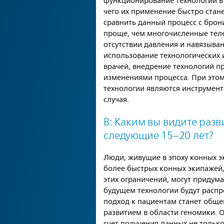
функционирование технологий в
чего их применение быстро стан
сравнить данный процесс с брони
проще, чем многочисленные теле
отсутствии давления и навязыван
использование технологических
врачей, внедрение технологий п
изменениями процесса. При этом,
технологии являются инструмент
случая.
В: Каким вы видите раз
следующие 15–20 лет?
Люди, живущие в эпоху конных э
более быстрых конных экипажей,
этих ограничений, могут придума
будущем технологии будут расп
подход к пациентам станет об
развитием в области геномики.
счет получения данных не тольк