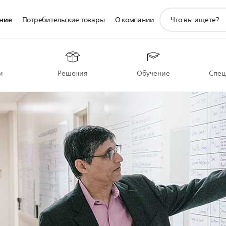
значок
ние
Потребительские товары
О компании
поддержки
поиска
и
Решения
Обучение
Спец