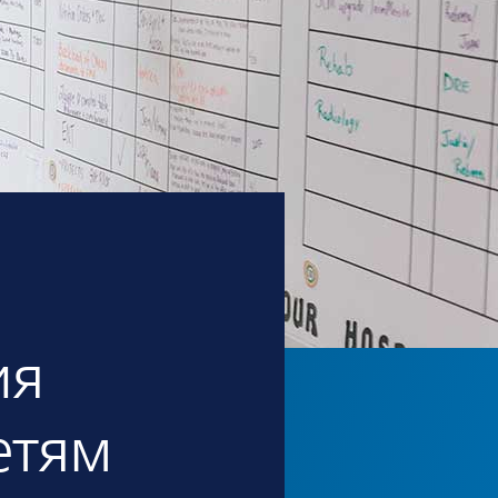
ия
етям