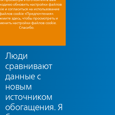
ходимо обновить настройки файлов
kie и согласиться на использование
файлов cookie «Предпочтения».
жмите здесь, чтобы просмотреть и
менить настройки файлов cookie.
Спасибо.
Люди
сравнивают
данные с
новым
источником
обогащения. Я