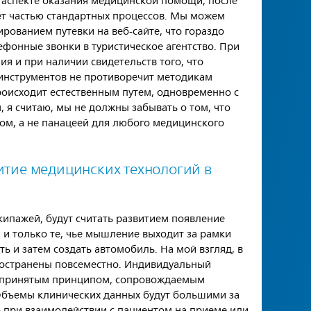
 аспекте оказания медицинской помощи, после
ет частью стандартных процессов. Мы можем
рованием путевки на веб-сайте, что гораздо
фонные звонки в туристическое агентство. При
ия и при наличии свидетельств того, что
 инструментов не противоречит методикам
роисходит естественным путем, одновременно с
 я считаю, мы не должны забывать о том, что
ом, а не панацеей для любого медицинского
витие медицинских технологий в
кипажей, будут считать развитием появление
 и только те, чье мышление выходит за рамки
ть и затем создать автомобиль. На мой взгляд, в
ространены повсеместно. Индивидуальный
щепринятым принципом, сопровождаемым
 Объемы клинических данных будут большими за
о при взаимодействии с пациентом на приеме или