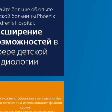
айте больше об опыте
ской больницы Phoenix
ldren's Hospital.
асширение
озможностей
в
фере детской
адиологии
 можем отображать этот контент без
о согласия на использование файлов
cookie.
ля просмотра этого контента вам