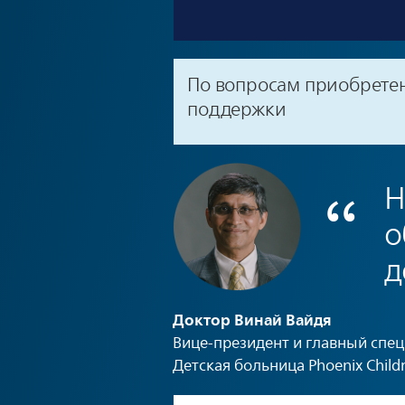
По вопросам приобрете
поддержки
Н
о
д
Доктор Винай Вайдя
Вице-президент и главный спе
Детская больница Phoenix Childr