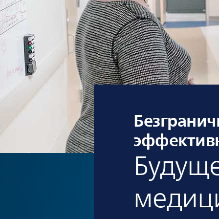
Безгранич
эффективн
Будуще
медиц