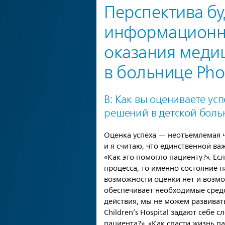
Перспектива бу
информационн
оказания меди
в больнице Phoe
В: Как вы оцениваете у
решений в детской больни
Оценка успеха — неотъемлемая ч
и я считаю, что единственной ва
«Как это помогло пациенту?». Ес
процесса, то именно состояние п
возможности оценки нет и возмо
обеспечивает необходимые средс
действия, мы не можем развиват
Children’s Hospital задают себе
пациента?», «Как спасти жизнь п