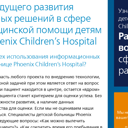
дущего развития
Узн
ых решений в сфере
дет
Chi
цинской помощи детям
Р
nix Children’s Hospital
в
с
спех использования информационных
це Phoenix Children’s Hospital?
р
асть любого проекта по внедрению технологии,
жной задачей при этом является ответ на вопрос
ли пациент находится в центре, остается «ядром»
ациента станет критерием для оценки успеха. Без
жности развития, а наличие данных
тва для оценки. Если мы не оцениваем наши
Мы не
ься. Специалисты детской больницы Phoenix
вашег
 следующие вопросы: «Как можно вылечить
ациенту?», «Как сократить время его пребывания в
Д