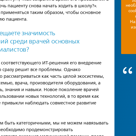
необ
чь пациенту снова начать ходить в школу?».
coo
 применяться таким образом, чтобы основное
ию пациента.
На
из
вещаете значимость
й среди врачей основных
иалистов?
 соответствующего ИТ-решения его внедрение
о сразу решит все проблемы. Однако
 рассматриваться как часть целой экосистемы,
семью, врача, производителя оборудования, а
, знания и навыки. Новое поколение врачей
льзовании новых технологий, в то время как
е привыкли наблюдать совместное развитие
м быть категоричными, мы не можем навязывать
 необходимо продемонстрировать