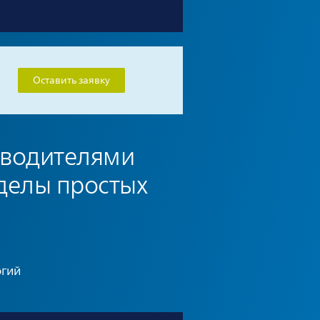
Оставить заявку
зводителями
делы простых
огий