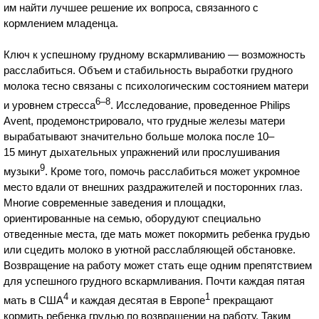
им найти лучшее решение их вопроса, связанного с
кормлением младенца.
Ключ к успешному грудному вскармливанию — возможность
расслабиться. Объем и стабильность выработки грудного
молока тесно связаны с психологическим состоянием матери
6–8
и уровнем стресса
. Исследование, проведенное Philips
Avent, продемонстрировало, что грудные железы матери
вырабатывают значительно больше молока после 10–
15 минут дыхательных упражнений или прослушивания
9
музыки
. Кроме того, помочь расслабиться может укромное
место вдали от внешних раздражителей и посторонних глаз.
Многие современные заведения и площадки,
ориентированные на семью, оборудуют специально
отведенные места, где мать может покормить ребенка грудью
или сцедить молоко в уютной расслабляющей обстановке.
Возвращение на работу может стать еще одним препятствием
для успешного грудного вскармливания. Почти каждая пятая
4
1
мать в США
и каждая десятая в Европе
прекращают
кормить ребенка грудью по возвращении на работу. Таким