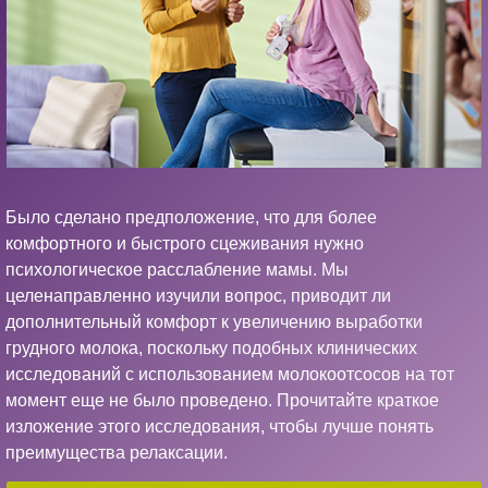
Было сделано предположение, что для более
комфортного и быстрого сцеживания нужно
психологическое расслабление мамы. Мы
целенаправленно изучили вопрос, приводит ли
дополнительный комфорт к увеличению выработки
грудного молока, поскольку подобных клинических
исследований с использованием молокоотсосов на тот
момент еще не было проведено. Прочитайте краткое
изложение этого исследования, чтобы лучше понять
преимущества релаксации.