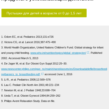
Пустышки для детей в возрасте от 0 до 1,5 лет
1. Odom EC, et al. Pediatrics 2013;131:e726
2. Victora CG, et al. Lancet 2016;387:475–490
3. World Health Organization, United Nations Children’s Fund. Global strategy for infant
and young child feeding.
www.who.int/nutrition/topics/global_strategy/en/
. Published
2002. Accessed March 5, 2013
4. De Jager M, et al. Eur Obstet Gyn Suppl 2012:25–30.
www.newscenter.philips.com/pwc_nc/main/shared/assets/es/Downloadablefile/breastfeedi
ng/bareers_to_breastfeeding.pdf;
accessed June 1, 2016
5. Li R., et al. Pediatrics 2008;12:S69–S76
6. Lau C. Pediatr Clin North Am 2001;48:221–234
7. Newton M, et al. J Pediatr 1948;33:698–704
8. Ueda T, et al. Obstet Gynecol 1994;84:259–262
9. Philips Avent Relaxation Study. Data on file.