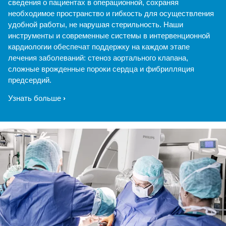
сведения о пациентах в операционной, сохраняя
необходимое пространство и гибкость для осуществления
удобной работы, не нарушая стерильность. Наши
инструменты и современные системы в интервенционной
кардиологии обеспечат поддержку на каждом этапе
лечения заболеваний: стеноз аортального клапана,
сложные врожденные пороки сердца и фибрилляция
предсердий.
Узнать больше