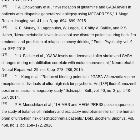
1326–1331, 2015.
[15]
F. A. Chowdhury et al., “Investigation of glutamine and GABA levels in
patients with idiopathic generalized epilepsy using MEGAPRESS,” J. Magn.
Reson. Imaging, vol. 41, no. 3, pp. 694–699, 2015.
[16]
K. C. Morley, J. Lagopoulos, W. Logge, K. Chitty, A. Baillie, and P. S.
Haber, “Neurometabolite levels in alcohol use disorder patients during baclofen
treatment and prediction of relapse to heavy drinking,” Front. Psychiatry, vol. 9,
no. SEP, 2018.
[17]
J. U. Blicher et al., “GABA levels are decreased after stroke and GABA
changes during rehabilitation correlate with motor improvement,” Neurorehabil.
Neural Repair, vol. 29, no. 3, pp. 278–286, 2015.
[18]
J. I. Kang et al., “Reduced binding potential of GABA-A/benzodiazepine
receptors in individuals at ultra-high risk for psychosis: An [18F]-fluoroflumazenil
positron emission tomography study,” Schizophr. Bull., vol. 40, no. 3, pp. 548–
557, 2014.
[19]
P. E. Menschikov et al., “1H-MRS and MEGA-PRESS pulse sequence in
the study of balance of inhibitory and excitatory neurotransmitters in the human
brain of ultra-high risk of schizophrenia patients,” Dokl. Biochem. Biophys., vol.
468, no. 1, pp. 168–172, 2016.