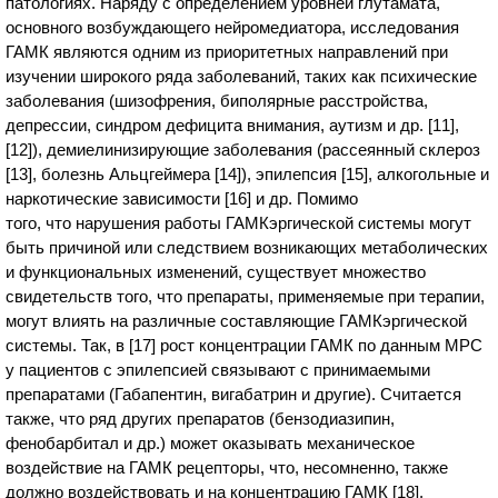
патологиях. Наряду с определением уровней глутамата,
основного возбуждающего нейромедиатора, исследования
ГАМК являются одним из приоритетных направлений при
изучении широкого ряда заболеваний, таких как психические
заболевания (шизофрения, биполярные расстройства,
депрессии, синдром дефицита внимания, аутизм и др. [11],
[12]), демиелинизирующие заболевания (рассеянный склероз
[13], болезнь Альцгеймера [14]), эпилепсия [15], алкогольные и
наркотические зависимости [16] и др. Помимо
того, что нарушения работы ГАМКэргической системы могут
быть причиной или следствием возникающих метаболических
и функциональных изменений, существует множество
свидетельств того, что препараты, применяемые при терапии,
могут влиять на различные составляющие ГАМКэргической
системы. Так, в [17] рост концентрации ГАМК по данным МРС
у пациентов с эпилепсией связывают с принимаемыми
препаратами (Габапентин, вигабатрин и другие). Считается
также, что ряд других препаратов (бензодиазипин,
фенобарбитал и др.) может оказывать механическое
воздействие на ГАМК рецепторы, что, несомненно, также
должно воздействовать и на концентрацию ГАМК [18].