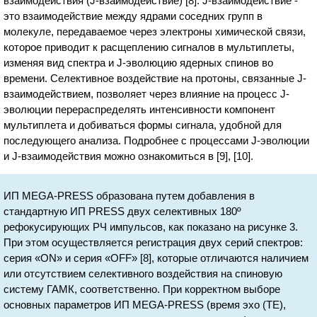
взаимодействия (J-взаимодействие) [8]. J-взаимодействие -
это взаимодействие между ядрами соседних групп в
молекуле, передаваемое через электроны химической связи,
которое приводит к расщеплению сигналов в мультиплеты,
изменяя вид спектра и J-эволюцию ядерных спинов во
времени. Селективное воздействие на протоны, связанные J-
взаимодействием, позволяет через влияние на процесс J-
эволюции перераспределять интенсивности компонент
мультиплета и добиваться формы сигнала, удобной для
последующего анализа. Подробнее с процессами J-эволюции
и J-взаимодействия можно ознакомиться в [9], [10].
ИП MEGA-PRESS образована путем добавления в
стандартную ИП PRESS двух селективных 180º
рефокусирующих РЧ импульсов, как показано на рисунке 3.
При этом осуществляется регистрация двух серий спектров:
серия «ON» и серия «OFF» [8], которые отличаются наличием
или отсутствием селективного воздействия на спиновую
систему ГАМК, соответственно. При корректном выборе
основных параметров ИП MEGA-PRESS (время эхо (ТЕ),