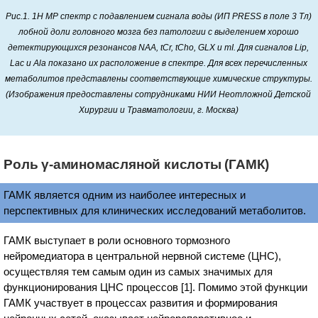
Рис.1. 1Н МР спектр с подавлением сигнала воды (ИП PRESS в поле 3 Тл)
лобной доли головного мозга без патологии с выделением хорошо
детектирующихся резонансов NAA, tCr, tCho, GLX и mI. Для сигналов Lip,
Lac и Ala показано их расположение в спектре. Для всех перечисленных
метаболитов представлены соответствующие химические структуры.
(Изображения предоставлены сотрудниками НИИ Неотложной Детской
Хирургии и Травматологии, г. Москва)
Роль γ-аминомасляной кислоты (ГАМК)
ГАМК является одним из наиболее интересных и
перспективных для клинических исследований метаболитов.
ГАМК выступает в роли основного тормозного
нейромедиатора в центральной нервной системе (ЦНС),
осуществляя тем самым один из самых значимых для
функционирования ЦНС процессов [1]. Помимо этой функции
ГАМК участвует в процессах развития и формирования