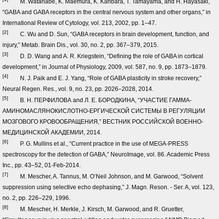
M. Watanabe, K. Maemura, K. Kanbara, T. Tamayama, and H. Hayasaki,
“GABA and GABA receptors in the central nervous system and other organs,” in
International Review of Cytology, vol. 213, 2002, pp. 1–47.
[2]
C. Wu and D. Sun, “GABA receptors in brain development, function, and
injury,” Metab. Brain Dis., vol. 30, no. 2, pp. 367–379, 2015.
[3]
D. D. Wang and A. R. Kriegstein, “Defining the role of GABA in cortical
development,” in Journal of Physiology, 2009, vol. 587, no. 9, pp. 1873–1879.
[4]
N. J. Paik and E. J. Yang, “Role of GABA plasticity in stroke recovery,”
Neural Regen. Res., vol. 9, no. 23, pp. 2026–2028, 2014.
[5]
В. Н. ПЕРФИЛОВА and Л. Е. БОРОДКИНА, “УЧАСТИЕ ГАММА-
АМИНОМАСЛЯНОКИСЛОТНО-ЕРГИЧЕСКОЙ СИСТЕМЫ В РЕГУЛЯЦИИ
МОЗГОВОГО КРОВООБРАЩЕНИЯ,” ВЕСТНИК РОССИЙСКОЙ ВОЕННО-
МЕДИЦИНСКОЙ АКАДЕМИИ, 2014.
[6]
P. G. Mullins et al., “Current practice in the use of MEGA-PRESS
spectroscopy for the detection of GABA,” NeuroImage, vol. 86. Academic Press
Inc., pp. 43–52, 01-Feb-2014.
[7]
M. Mescher, A. Tannus, M. O’Neil Johnson, and M. Garwood, “Solvent
suppression using selective echo dephasing,” J. Magn. Reson. - Ser. A, vol. 123,
no. 2, pp. 226–229, 1996.
[8]
M. Mescher, H. Merkle, J. Kirsch, M. Garwood, and R. Gruetter,