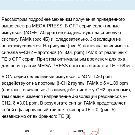
Рассмотрим подробнее механизм получения приведённого
выше спектра MEGA-PRESS. В OFF серии селективные
импульсы (δOFF=7.5 ppm) не воздействуют на спиновую
систему ГАМК (рис 4Б) и, следовательно, J-эволюция не
перефокусируется. На рисунке (рис 5) показана зависимость
сигнала γ–СН2 – протонов (δ=3.01 ppm) ГАМК от различных
ТЕ в OFF серии. При этом оптимальным временем для эха
для регистрации MEGA-PRESS спектров является TE = 68 мс.
В ON серии селективные импульсы с δON=1.90 ppm
воздействуют на протоны β-CH2 группы ГАМК c δ =1.89 ppm
(протоны, связанные J-взаимодействием с γ-СН2 протонами),
тем самым изменяя направление J-эволюции резонансов γ-
СН2, δ =3.01 ppm. В результате сигнал ГАМК представляет
собой сфазированный триплет (как при TE = 0, (рис. 5)
независимо от выбранного ТЕ [8].