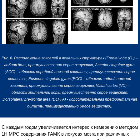
Рис. 6. Расположение вокселей в локальных структурах (Frontal lobe (FL) –
лобная доля, преимущественно серое вещество; Anterior cingulate gyrus
(ACC) – область передней поясной извилины, преимущественно серое
вещество; Posterior cingulate gyrus (PCC) – область задней поясной
извилины, преимущественно серое вещество; Visual cortex (VC) –
область зрительной коры, преимущественно серое вещество;
Dorsolateral pre-frontal area (DLPFA) - дорсолатеральная префронтальная
область, преимущественно белое вещество).
С каждым годом увеличивается интерес к измерению методом
1Н МРС содержания ГАМК в локусах мозга при различных