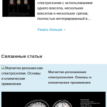
спектроскопии с использованием
одного воксела, нескольких
вокселов и нескольких срезов,
полностью интегрированный в
пользовательский интерфейс сбора
данных. Сочетание
Узнать больше
спектроскопической визуализации в
турбо-режиме, технологии dS SENSE
и анизотропной матрицы может
помочь сократить время
сканирования. Включает в себя
Связанные статьи
пакет SpectroView Analysis для
визуализации и обработки всех
спектроскопических данных.
Магнитно-резонансная
спектроскопия. Основы и
клинические применения