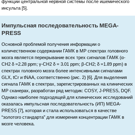
функции центральной нервной системы после ишемического
инсульта [5].
Импульсная последовательность MEGA-
PRESS
Основной проблемой получения информации о
количественном содержании ГАМК в МР спектрах головного
мозга является перекрывание всех трех сигналов ГАМК (α-
СН2 δ =2.28 ppm; γ-СН2 δ = 3.01 ppm; β-CH2; δ =1.89 ppm) в
спектрах головного мозга более интенсивными сигналами
GLX, tCr и tNAA, соответственно (рис. 2) [6]. Для выделения
сигнала ГАМК в спектрах, зарегистрированных на клинических
МР сканерах, разработан ряд методик: COSY, J-PRESS, DQF.
Однако наиболее подходящей для клинических исследований
оказалась импульсная последовательность (ИП) MEGA-
PRESS [7], которая и стала использоваться в качестве
“золотого стандарта” для измерения концентрации ГАМК в
мозге человека.