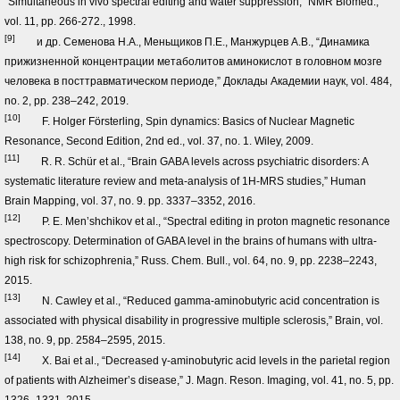
“Simultaneous in vivo spectral editing and water suppression,” NMR Biomed.,
vol. 11, pp. 266-272., 1998.
[9]
и др. Семенова Н.А., Меньщиков П.Е., Манжурцев А.В., “Динамика
прижизненной концентрации метаболитов аминокислот в головном мозге
человека в посттравматическом периоде,” Доклады Академии наук, vol. 484,
no. 2, pp. 238–242, 2019.
[10]
F. Holger Försterling, Spin dynamics: Basics of Nuclear Magnetic
Resonance, Second Edition, 2nd ed., vol. 37, no. 1. Wiley, 2009.
[11]
R. R. Schür et al., “Brain GABA levels across psychiatric disorders: A
systematic literature review and meta-analysis of 1H-MRS studies,” Human
Brain Mapping, vol. 37, no. 9. pp. 3337–3352, 2016.
[12]
P. E. Men’shchikov et al., “Spectral editing in proton magnetic resonance
spectroscopy. Determination of GABA level in the brains of humans with ultra-
high risk for schizophrenia,” Russ. Chem. Bull., vol. 64, no. 9, pp. 2238–2243,
2015.
[13]
N. Cawley et al., “Reduced gamma-aminobutyric acid concentration is
associated with physical disability in progressive multiple sclerosis,” Brain, vol.
138, no. 9, pp. 2584–2595, 2015.
[14]
X. Bai et al., “Decreased γ-aminobutyric acid levels in the parietal region
of patients with Alzheimer’s disease,” J. Magn. Reson. Imaging, vol. 41, no. 5, pp.