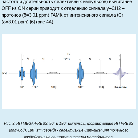
частота и длительность селективных импульсов) вычитание
OFF из ON серии приводит к отделению сигнала γ–СН2 –
протонов (δ=3.01 ppm) ГАМК от интенсивного сигнала tCr
(δ=3.01 ppm) [6] (рис 4А).
Рис. 3. ИП MEGA-PRESS. 90° и 180° импульсы, формирующие ИП PRESS
(голубой), 180_s^° (серый) - селективные импульсы для точечного
воздейстия на спиновые системы метаболитов.