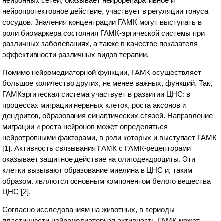
нейронных сетей, оказывает нейрорепаративное и
нейропротекторное действие, участвует в регуляции тонуса
сосудов. Значения концентрации ГАМК могут выступать в
роли биомаркера состояния ГАМК-эргической системы при
различных заболеваниях, а также в качестве показателя
эффективности различных видов терапии.
Помимо нейромедиаторной функции, ГАМК осуществляет
большое количество других, не менее важных, функций. Так,
ГАМКэргическая система участвует в развитии ЦНС: в
процессах миграции нервных клеток, роста аксонов и
дендритов, образования синаптических связей. Направление
миграции и роста нейронов может определяться
нейротропными факторами, в роли которых и выступает ГАМК
[1]. Активность связывания ГАМК с ГАМК-рецепторами
оказывает защитное действие на олигодендроциты. Эти
клетки вызывают образование миелина в ЦНС и, таким
образом, являются основным компонентом белого вещества
ЦНС [2].
Согласно исследованиям на животных, в периоды
пластичности нейромедиаторная активность ГАМК может