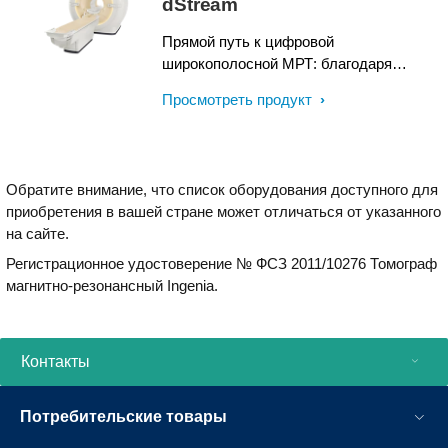
dStream
Прямой путь к цифровой
широкополосной МРТ: благодаря
широкополосной цифровой архитектуре
Просмотреть продукт
dStream владельцы систем Ingenia
могут улучшить качество изображений,
расширить клинические возможности и
сделать рабочий процесс более
Обратите внимание, что список оборудования доступного для
эффективным. Модернизация до
приобретения в вашей стране может отличаться от указанного
технологии dStream в рамках
на сайте.
программы SmartPath открывает
широкие возможности без
Регистрационное удостоверение № ФСЗ 2011/10276 Томограф
необходимости в установке новой
магнитно-резонансный Ingenia.
системы.
Контакты
Потребительские товары