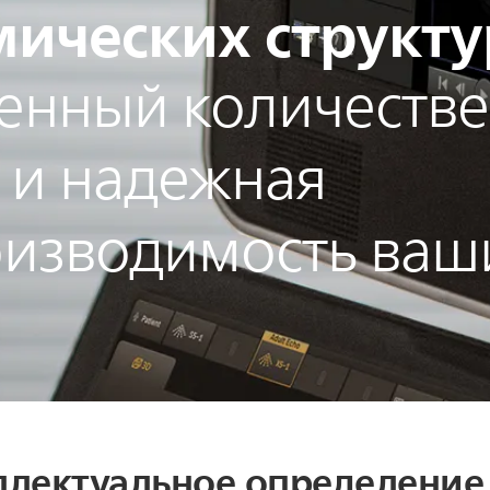
мических структу
енный количеств
 и надежная
изводимость ваш
еллектуальное определение