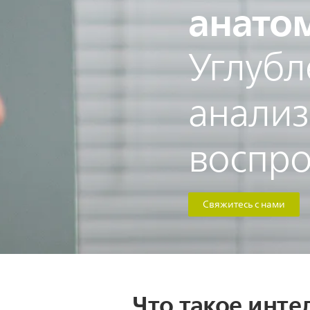
анато
Углубл
анализ
воспро
Свяжитесь с нами
Что такое инт