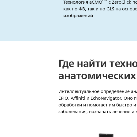
ᴬ⋅ᴵ⋅
Технология aCMQ
с ZeroClick 
как по ФВ, так и по GLS на основ
изображений.
Где найти тех
анатомических
Интеллектуальное определение анат
EPIQ, Affiniti и EchoNavigator. О
обработки и помогает им быстро и
заболевания, назначать лечение и