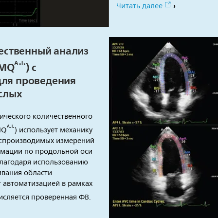
Читать далее
ественный анализ
ᴬ⋅ᴵ⋅
CMQ
) с
 для проведения
слых
тического количественного
ᴬ⋅ᴵ⋅
MQ
) использует механику
воспроизводимых измерений
рмации по продольной оси
 благодаря использованию
ивания области
т автоматизацией в рамках
исляется проверенная ФВ.