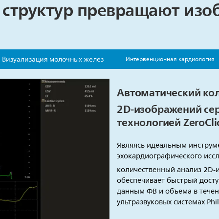
 структур превращают изо
Визуализация молочных желез
Интервенционная кардиология
Автоматический ко
2D-изображений се
технологией ZeroCli
Являясь идеальным инструм
эхокардиографического исс
количественный анализ 2D-
обеспечивает быстрый дост
данным ФВ и объема в течен
ультразвуковых системах Philip