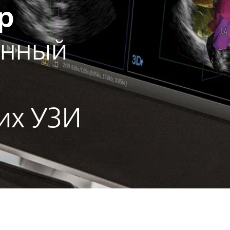
р
енный
их УЗИ