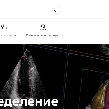
иальности
Контакты и партнёры
еделение