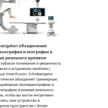
avigator: объединение
енографии и эхографии в
ме реального времени
глубокое понимание и уверенность
иске и устранении проблем с
ю SmartFusion. EchoNavigator
тически объединяет трехмерную
ищеводную эхокардиографию и
нографию в режиме реального
и, чтобы вы могли интуитивно
лять свое устройство в
рном пространстве с более