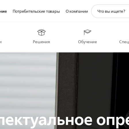
значок
ние
Потребительские товары
О компании
поддержки
поиска
и
Решения
Обучение
Спец
лектуальное опр