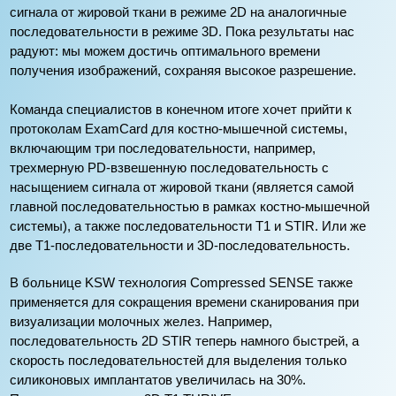
сигнала от жировой ткани в режиме 2D на аналогичные
последовательности в режиме 3D. Пока результаты нас
радуют: мы можем достичь оптимального времени
получения изображений, сохраняя высокое разрешение.
Команда специалистов в конечном итоге хочет прийти к
протоколам ExamCard для костно-мышечной системы,
включающим три последовательности, например,
трехмерную PD-взвешенную последовательность с
насыщением сигнала от жировой ткани (является самой
главной последовательностью в рамках костно-мышечной
системы), а также последовательности T1 и STIR. Или же
две T1-последовательности и 3D-последовательность.
В больнице KSW технология Compressed SENSE также
применяется для сокращения времени сканирования при
визуализации молочных желез. Например,
последовательность 2D STIR теперь намного быстрей, а
скорость последовательностей для выделения только
силиконовых имплантатов увеличилась на 30%.