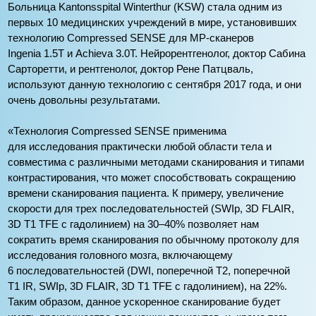
Больница Kantonsspital Winterthur (KSW) стала одним из
первых 10 медицинских учреждений в мире, установивших
технологию Compressed SENSE для МР-сканеров
Ingenia 1.5T и Achieva 3.0T. Нейрорентгенолог, доктор Сабина
Сарторетти, и рентгенолог, доктор Рене Патцваль,
используют данную технологию с сентября 2017 года, и они
очень довольны результатами.
«Технология Compressed SENSE применима
для исследования практически любой области тела и
совместима с различными методами сканирования и типами
контрастирования, что может способствовать сокращению
времени сканирования пациента. К примеру, увеличение
скорости для трех последовательностей (SWIp, 3D FLAIR,
3D T1 TFE с гадолинием) на 30–40% позволяет нам
сократить время сканирования по обычному протоколу для
исследования головного мозга, включающему
6 последовательностей (DWI, поперечной T2, поперечной
T1 IR, SWIp, 3D FLAIR, 3D T1 TFE с гадолинием), на 22%.
Таким образом, данное ускоренное сканирование будет