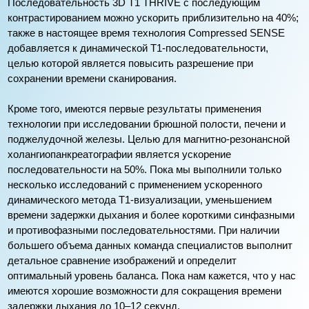
Последовательность 3D T1 THRIVE с последующим
контрастированием можно ускорить приблизительно на 40%;
также в настоящее время технология Compressed SENSE
добавляется к динамической T1-последовательности,
целью которой является повысить разрешение при
сохранении времени сканирования.
Кроме того, имеются первые результаты применения
технологии при исследовании брюшной полости, печени и
поджелудочной железы. Целью для магнитно-резонансной
холангиопанкреатографии является ускорение
последовательности на 50%. Пока мы выполнили только
несколько исследований с применением ускоренного
динамического метода T1-визуализации, уменьшением
времени задержки дыхания и более короткими синфазными
и противофазными последовательностями. При наличии
большего объема данных команда специалистов выполнит
детальное сравнение изображений и определит
оптимальный уровень баланса. Пока нам кажется, что у нас
имеются хорошие возможности для сокращения времени
задержки дыхания до 10–12 секунд.