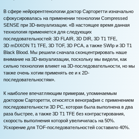
В сфере нейрорентгенологии доктор Сарторетти изначально
сфокусировалась на применении технологии Compressed
SENSE при 3D-визуализации. «В настоящее время данная
технология применяется для следующих
последовательностей: 3D FLAIR, 3D DIR, 3D T1 TFE,
3D mDIXON T1 TFE, 3D TOF, 3D PCA, а также SWIp и 3D T1
Black Blood. Мы решили сначала сконцентрировать наше
внимание на 3D-визуализации, поскольку мы видели, как
сильно технология влияет на 3D-последовательности, но мы
также очень хотим применять ее и к 2D-
последовательностям».
К наиболее впечатляющим примерам, упоминаемым
доктором Сарторетти, относятся венография с применением
последовательности 3D PC, которая была выполнена в два
раза быстрее, а также 3D T1 TFE без контрастирования,
скорость выполнения которой увеличилась на 50%.
Ускорение для TOF-последовательностей составило 40%.