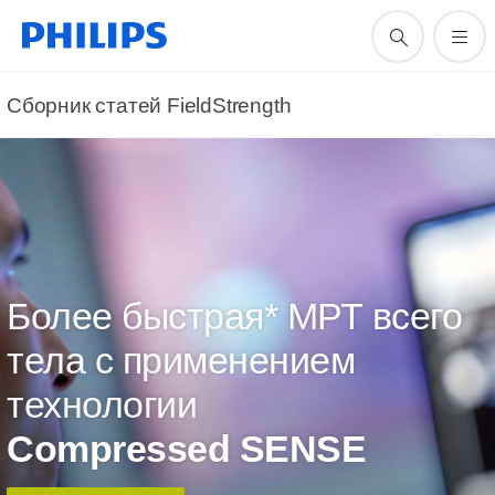
Сборник статей FieldStrength
Более быстрая* МРТ всего
тела с применением
технологии
Compressed SENSE