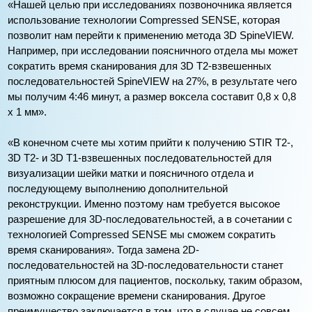
«Нашей целью при исследованиях позвоночника является
использование технологии Compressed SENSE, которая
позволит нам перейти к применению метода 3D SpineVIEW.
Например, при исследовании поясничного отдела мы может
сократить время сканирования для 3D T2-взвешенных
последовательностей SpineVIEW на 27%, в результате чего
мы получим 4:46 минут, а размер воксела составит 0,8 x 0,8
x 1 мм».
«В конечном счете мы хотим прийти к получению STIR T2-,
3D T2- и 3D T1-взвешенных последовательностей для
визуализации шейки матки и поясничного отдела и
последующему выполнению дополнительной
реконструкции. Именно поэтому нам требуется высокое
разрешение для 3D-последовательностей, а в сочетании с
технологией Compressed SENSE мы сможем сократить
время сканирования». Тогда замена 2D-
последовательностей на 3D-последовательности станет
приятным плюсом для пациентов, поскольку, таким образом,
возможно сокращение времени сканирования. Другое
преимущество заключается в том, что в случае не совсем