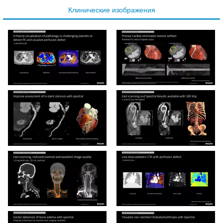
Клинические изображения
Диагностика ТЭЛА с
КТ-коронарография с
использованием
компенсацией
протокола быстрого
артефактов от движения
сканирования у пациента
при использовании
с COVID-19, не
Precise Cardiac
способного задерживать
Визуализация рестеноза
Спектральная КТ-
дыхание вследствие
стента коронарной
ангиография
обширного поражения
артерии в спектральных
коронарных артерий и
лёгких
результатах
корня аорты за 2 сек при
100 кВп, без ЭКГ-
синхронизации
Высокое качество КТ-
Низкодозовая КТ-