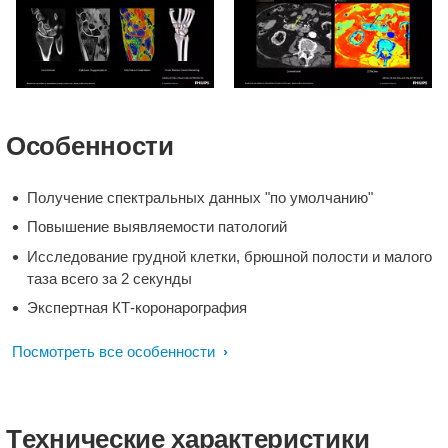
ангиографии головы и
ангиография грудной
шеи при снижении
клетки ребенка и
объема контрастного
выявление дефекта
вещества (25 мл) и
перфузии по
времени сканирования
спектральным данным
Экстренная
Спектральная
(1,4 сек)
(скан менее 1 сек)
визуализация отека
визуализация
Особенности
костной ткани в
холедохолитиаза в
спектральных
жёлчном протоке,
результатах
который невозможно
Получение спектральных данных "по умолчанию"
обнаружить на обычных
Повышение выявляемости патологий
КТ-изображениях из-за
Исследование грудной клетки, брюшной полости и малого
отсутствия
таза всего за 2 секунды
кальцификации
Экспертная КТ-коронарография
Посмотреть все особенности
Tехнические характеристики