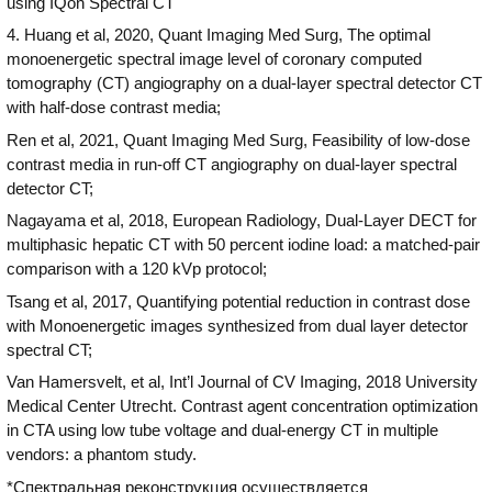
using IQon Spectral CT
4. Huang et al, 2020, Quant Imaging Med Surg, The optimal
monoenergetic spectral image level of coronary computed
tomography (CT) angiography on a dual-layer spectral detector CT
with half-dose contrast media;
Ren et al, 2021, Quant Imaging Med Surg, Feasibility of low-dose
contrast media in run-off CT angiography on dual-layer spectral
detector CT;
Nagayama et al, 2018, European Radiology, Dual-Layer DECT for
multiphasic hepatic CT with 50 percent iodine load: a matched-pair
comparison with a 120 kVp protocol;
Tsang et al, 2017, Quantifying potential reduction in contrast dose
with Monoenergetic images synthesized from dual layer detector
spectral CT;
Van Hamersvelt, et al, Int’l Journal of CV Imaging, 2018 University
Medical Center Utrecht. Contrast agent concentration optimization
in CTA using low tube voltage and dual-energy CT in multiple
vendors: a phantom study.
*Спектральная реконструкция осуществляется