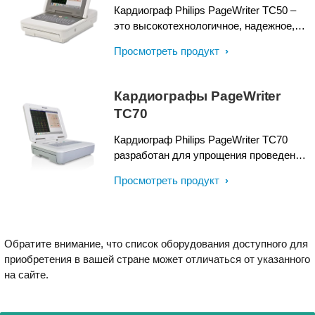
Кардиограф Philips PageWriter TC50 –
это высокотехнологичное, надежное,
компактное и простое в использовании
Просмотреть продукт
решение для проведения ЭКГ. TC50
соответствует современным
требованиям и позволяет уделять
Кардиографы PageWriter
пациентам больше времени.
TC70
Кардиограф Philips PageWriter TC70
разработан для упрощения проведения
диагностической ЭКГ и ускорения
Просмотреть продукт
рабочего процесса. Он позволяет
автоматизировать рабочий процесс и
оказать высококлассную клиническую
поддержку, когда это особенно
Обратите внимание, что список оборудования доступного для
необходимо.
приобретения в вашей стране может отличаться от указанного
на сайте.