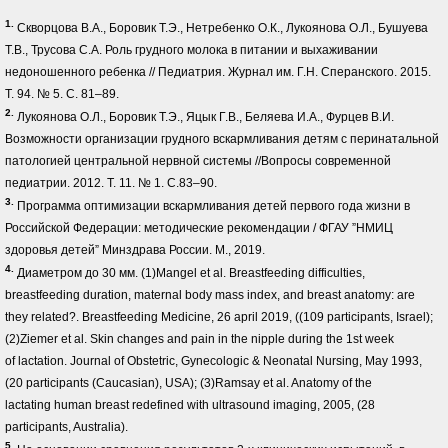
1.
Скворцова В.А., Боровик Т.Э., Нетребенко О.К., Лукоянова О.Л., Бушуева
Т.В., Трусова С.А. Роль грудного молока в питании и выхаживании
недоношенного ребенка // Педиатрия. Журнал им. Г.Н. Сперанского. 2015.
Т. 94. № 5. С. 81–89.
2.
Лукоянова О.Л., Боровик Т.Э., Яцык Г.В., Беляева И.А., Фурцев В.И.
Возможности организации грудного вскармливания детям с перинатальной
патологией центральной нервной системы //Вопросы современной
педиатрии. 2012. Т. 11. № 1. С.83–90.
3.
Программа оптимизации вскармливания детей первого года жизни в
Российской Федерации: методические рекомендации / ФГАУ ”НМИЦ
здоровья детей” Минздрава России. М., 2019.
4.
Диаметром до 30 мм. (1)Mangel et al. Breastfeeding difficulties,
breastfeeding duration, maternal body mass index, and breast anatomy: are
they related?. Breastfeeding Medicine, 26 april 2019, ((109 participants, Israel);
(2)Ziemer et al. Skin changes and pain in the nipple during the 1st week
of lactation. Journal of Obstetric, Gynecologic & Neonatal Nursing, May 1993,
(20 participants (Caucasian), USA); (3)Ramsay et al. Anatomy of the
lactating human breast redefined with ultrasound imaging, 2005, (28
participants, Australia).
5.