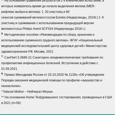
На основании сравнения результатов 2-х клинических испытаний, в
которых измерялось время до начала выделения молока (MER-
рефлюкс выброса молока): 1. 20 участниц и 80
сеансов сцеживаний молокоотсосом Eureka (Нидерланды, 2019г.) 2. 9
участниц и сцеживание с использованием предыдущей версии
молокоотсоса Philips Avent SCF334 (Нидерланды 2018 г.).​
6.
Методическое пособие «Рекомендации по сбору, хранению и
использованию сцеженного грудного молока», ФГАУ «Национальный
медицинский исследовательский центр здоровья детей» Министерства
здравоохранения РФ, Москва, 2021.
7.
СанПиН 3.3686-21 Санитарно-эпидемиологические требования по
профилактике инфекционных болезней. Вступление в действие с
01.09.2021.
8.
Приказ Минздрава России от 20.10.2020 № 1130н «Об утверждении
Порядка оказания медицинской помощи по профилю «акушерство и
гинекология».
* Natural Motion – Нейчерал Моушн
** На основании Home Test(домашнего тестирования), проведенных в США
в 2021 (n=56)