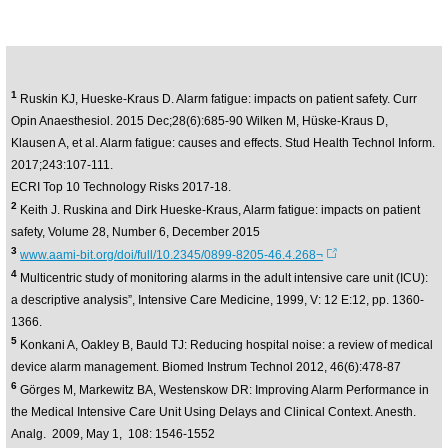
1
Ruskin KJ, Hueske-Kraus D. Alarm fatigue: impacts on patient safety. Curr
Opin Anaesthesiol. 2015 Dec;28(6):685-90 Wilken M, Hüske-Kraus D,
Klausen A, et al. Alarm fatigue: causes and effects. Stud Health Technol Inform.
2017;243:107-111.
ECRI Top 10 Technology Risks 2017-18.
2
Keith J. Ruskina and Dirk Hueske-Kraus, Alarm fatigue: impacts on patient
safety, Volume 28, Number 6, December 2015
3
www.aami-bit.org/doi/full/10.2345/0899-8205-46.4.268¬
4
Multicentric study of monitoring alarms in the adult intensive care unit (ICU):
a descriptive analysis”, Intensive Care Medicine, 1999, V: 12 E:12, pp. 1360-
1366.
5
Konkani A, Oakley B, Bauld TJ: Reducing hospital noise: a review of medical
device alarm management. Biomed Instrum Technol 2012, 46(6):478-87
6
Görges M, Markewitz BA, Westenskow DR: Improving Alarm Performance in
the Medical Intensive Care Unit Using Delays and Clinical Context. Anesth.
Analg. 2009, May 1, 108: 1546-1552