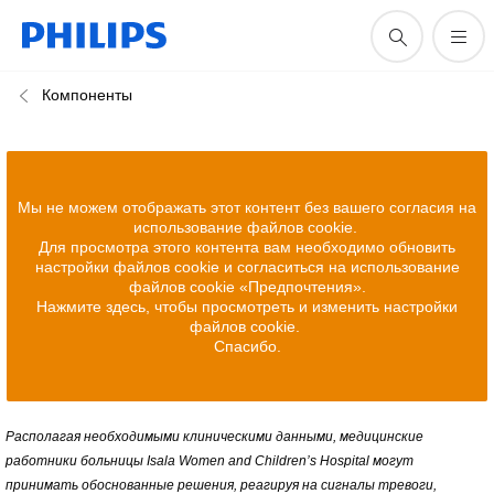
Компоненты
Мы не можем отображать этот контент без вашего согласия на
использование файлов cookie.
Для просмотра этого контента вам необходимо обновить
настройки файлов cookie и согласиться на использование
файлов cookie «Предпочтения».
Нажмите здесь, чтобы просмотреть и изменить настройки
файлов cookie.
Спасибо.
Располагая необходимыми клиническими данными, медицинские
работники больницы Isala Women and Children’s Hospital могут
принимать обоснованные решения, реагируя на сигналы тревоги,