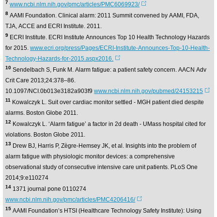
7
www.ncbi.nlm.nih.gov/pmc/articles/PMC6069923/
8
AAMI Foundation. Clinical alarm: 2011 Summit convened by AAMI, FDA,
TJA, ACCE and ECRI Institute. 2011.
9
ECRI Institute. ECRI Institute Announces Top 10 Health Technology Hazards
for 2015.
www.ecri.org/press/Pages/ECRI-Institute-Announces-Top-10-Health-
Technology-Hazards-for-2015.aspx2016.
10
Sendelbach S, Funk M. Alarm fatigue: a patient safety concern. AACN Adv
Crit Care 2013;24:378–86.
10.1097/NCI.0b013e3182a903f9
www.ncbi.nlm.nih.gov/pubmed/24153215
11
Kowalczyk L. Suit over cardiac monitor settled - MGH patient died despite
alarms. Boston Globe 2011.
12
Kowalczyk L. ‘Alarm fatigue’ a factor in 2d death - UMass hospital cited for
violations. Boston Globe 2011.
13
Drew BJ, Harris P, Zègre-Hemsey JK, et al. Insights into the problem of
alarm fatigue with physiologic monitor devices: a comprehensive
observational study of consecutive intensive care unit patients. PLoS One
2014;9:e110274
14
1371 journal pone 0110274
www.ncbi.nlm.nih.gov/pmc/articles/PMC4206416/
15
AAMI Foundation’s HTSI (Healthcare Technology Safety Institute): Using