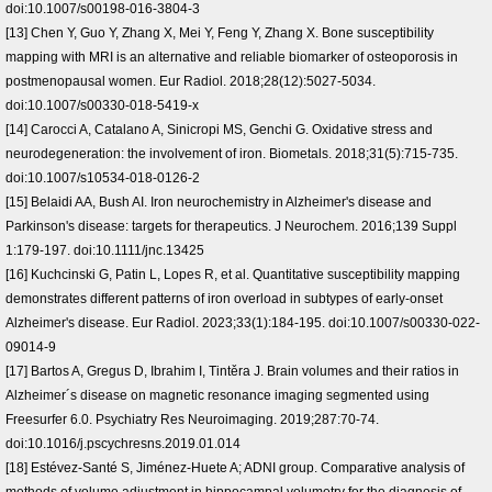
doi:10.1007/s00198-016-3804-3
[13] Chen Y, Guo Y, Zhang X, Mei Y, Feng Y, Zhang X. Bone susceptibility
mapping with MRI is an alternative and reliable biomarker of osteoporosis in
postmenopausal women. Eur Radiol. 2018;28(12):5027-5034.
doi:10.1007/s00330-018-5419-x
[14] Carocci A, Catalano A, Sinicropi MS, Genchi G. Oxidative stress and
neurodegeneration: the involvement of iron. Biometals. 2018;31(5):715-735.
doi:10.1007/s10534-018-0126-2
[15] Belaidi AA, Bush AI. Iron neurochemistry in Alzheimer's disease and
Parkinson's disease: targets for therapeutics. J Neurochem. 2016;139 Suppl
1:179-197. doi:10.1111/jnc.13425
[16] Kuchcinski G, Patin L, Lopes R, et al. Quantitative susceptibility mapping
demonstrates different patterns of iron overload in subtypes of early-onset
Alzheimer's disease. Eur Radiol. 2023;33(1):184-195. doi:10.1007/s00330-022-
09014-9
[17] Bartos A, Gregus D, Ibrahim I, Tintěra J. Brain volumes and their ratios in
Alzheimer´s disease on magnetic resonance imaging segmented using
Freesurfer 6.0. Psychiatry Res Neuroimaging. 2019;287:70-74.
doi:10.1016/j.pscychresns.2019.01.014
[18] Estévez-Santé S, Jiménez-Huete A; ADNI group. Comparative analysis of
methods of volume adjustment in hippocampal volumetry for the diagnosis of