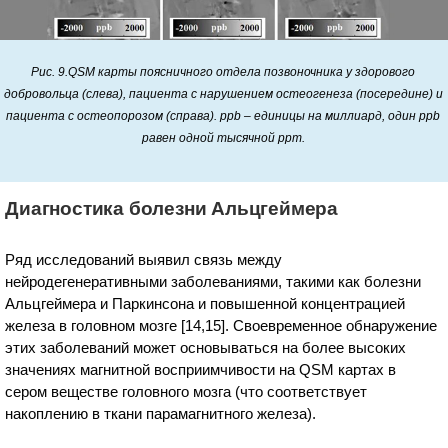
Рис. 9.QSM карты поясничного отдела позвоночника у здорового
добровольца (слева), пациента с нарушением остеогенеза (посередине) и
пациента с остеопорозом (справа). ppb – единицы на миллиард, один ppb
равен одной тысячной ppm.
Диагностика болезни Альцгеймера
Ряд исследований выявил связь между
нейродегенеративными заболеваниями, такими как болезни
Альцгеймера и Паркинсона и повышенной концентрацией
железа в головном мозге [14,15]. Своевременное обнаружение
этих заболеваний может основываться на более высоких
значениях магнитной восприимчивости на QSM картах в
сером веществе головного мозга (что соответствует
накоплению в ткани парамагнитного железа).