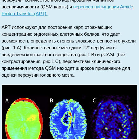
восприимчивости (QSM карты) и
переноса насыщения Amide
Proton Transfer (APT).
APT используют для построения карт, отражающих
концентрацию эндогенных клеточных белков, что дает
возможность определить степень злокачественности опухоли
(рис. 1 A). Количественные методики T2* перфузии с
введением контрастного вещества (рис.1 B) и pCASL (без
контрастирования, рис.1 C), перспективы клинического
применения метода QSM находят широкое применение для
оценки перфузии головного мозга.