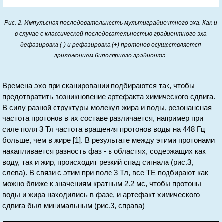
Рис. 2. Импульсная последовательность мультиградиентного эха. Как и
в случае с классической последовательностью градиентного эха
дефазировка (-) и рефазировка (+) протонов осуществляется
приложением биполярного градиента.
Времена эхо при сканировании подбираются так, чтобы
предотвратить возникновение артефакта химического сдвига.
В силу разной структуры молекул жира и воды, резонансная
частота протонов в их составе различается, например при
силе поля 3 Тл частота вращения протонов воды на 448 Гц
больше, чем в жире [1]. В результате между этими протонами
накапливается разность фаз - в областях, содержащих как
воду, так и жир, происходит резкий спад сигнала (рис.3,
слева). В связи с этим при поле 3 Тл, все TE подбирают как
можно ближе к значениям кратным 2.2 мс, чтобы протоны
воды и жира находились в фазе, и артефакт химического
сдвига был минимальным (рис.3, справа)