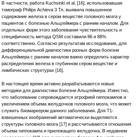
В частности, работа Kuchsinki et al. [16], использовавшая
томограф Philips Achieva 3 Тл, выявила повышенное
содержание железа в сером веществе головного мозга у
пациентов с болезнью Альцгеймера с ранним началом. Для
отдельных форм этого заболевания чувствительность и
специфичность метода QSM составили 86 и 88%
соответственно. Cогласно результатам исследования, для
дифференциальной диагностики разных форм болезни
Альцгеймера с ранним началом важно определить характер
распределения железа в глубинном сером веществе и
лимбических структурах [16].
В настоящее время активно разрабатываются новые
методики для диагностики болезни Альцгеймера. Известно,
что заболевание сопровождается атрофией гиппокампов и
увеличением объема желудочков головного мозга, что может
служить биомаркером данного заболевания. Для T1-
взвешенных изображений автоматически выделяются
структуры головного мозга [17] и рассчитываются отношения
объема гиппокампа и прилежащего желудочка. В недавнем