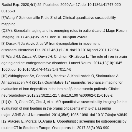
Radiol Exp. 2020;4(1):25. Published 2020 Apr 17. doi:10.1186/s41747-020-
00156-3
[7]Wang Y, Spincemaille P, Liu Z, et al. Clinical quantitative susceptibility
mapping
(QSM): Biometal imaging and its emerging roles in patient care. J Magn Reson
Imaging. 2017;46(4):951-971. doi:10.1002/jmri.25693
[8] Dusek P, Jankovic J, Le W. Iron dysregulation in movement
disorders. Neurobiol Dis. 2012;46(1):1-18. doi:10.1016/j.nbd.2011.12.054
[9] Ward RJ, Zucca FA, Duyn JH, Crichton RR, Zecca L. The role of iron in brain
ageing and neurodegenerative disorders. Lancet Neurol. 2014;13(10):1045-
1060. doi:10.1016/S1474-4422(14)70117-6
[10] Akhlaghpoor SA, Ghahari A, Morteza A, Khalilzadeh O, Shakourirad A,
Alinaghizadeh MR (2012). Quantitative T2* magnetic resonance imaging for
evaluation of iron deposition in the brain of β-thalassemia patients. Clinical
neuroradiology, 2012;22(3):211-217. doi:10.1007/s00062-011-0108-z
[11] Qiu D, Chan GC, Chu J, et al. MR quantitative susceptibility imaging for the
evaluation of iron loading in the brains of patients with β-thalassemia
major. AJNR Am J Neuroradiol. 2014;35(6):1085-1090. doi:10.3174/ajnr.A3849
[12] Alacreu E, Moratal D, Arana E. Opportunistic screening for osteoporosis by
routine CT in Southern Europe. Osteoporos Int. 2017;28(3):983-990.