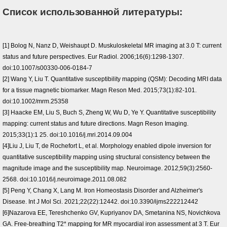
Список использованной литературы:
[1] Bolog N, Nanz D, Weishaupt D. Muskuloskeletal MR imaging at 3.0 T: current
status and future perspectives. Eur Radiol. 2006;16(6):1298-1307.
doi:10.1007/s00330-006-0184-7
[2] Wang Y, Liu T. Quantitative susceptibility mapping (QSM): Decoding MRI data
for a tissue magnetic biomarker. Magn Reson Med. 2015;73(1):82-101.
doi:10.1002/mrm.25358
[3] Haacke EM, Liu S, Buch S, Zheng W, Wu D, Ye Y. Quantitative susceptibility
mapping: current status and future directions. Magn Reson Imaging.
2015;33(1):1 25. doi:10.1016/j.mri.2014.09.004
[4]Liu J, Liu T, de Rochefort L, et al. Morphology enabled dipole inversion for
quantitative susceptibility mapping using structural consistency between the
magnitude image and the susceptibility map. Neuroimage. 2012;59(3):2560-
2568. doi:10.1016/j.neuroimage.2011.08.082
[5] Peng Y, Chang X, Lang M. Iron Homeostasis Disorder and Alzheimer's
Disease. Int J Mol Sci. 2021;22(22):12442. doi:10.3390/ijms222212442
[6]Nazarova EE, Tereshchenko GV, Kupriyanov DA, Smetanina NS, Novichkova
GA. Free-breathing T2* mapping for MR myocardial iron assessment at 3 T. Eur