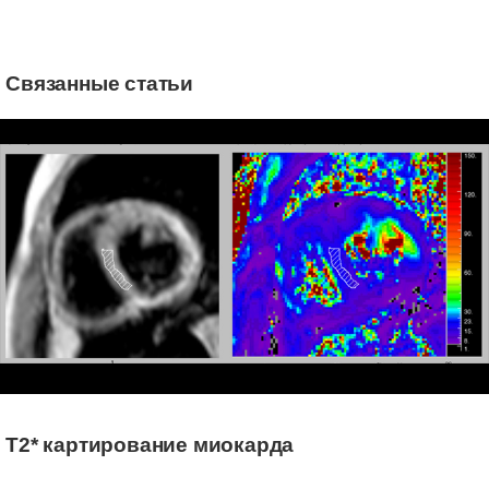
сведениями может облегчить
диагностику различных
неврологических патологий.
Связанные статьи
Метод SWIp обеспечивает
трехмерную взвешенную по
чувствительности визуализацию
головного мозга с высоким
разрешением, позволяя с легкостью
включить его в стандартную
практику.
T2* картирование миокарда