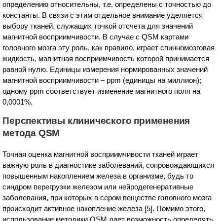
определению относительны, т.е. определены с точностью до
константы. В связи с этим отдельное внимание уделяется
выбору тканей, служащих точкой отсчета для значений
магнитной восприимчивости. В случае с QSM картами
головного мозга эту роль, как правило, играет спинномозговая
жидкость, магнитная восприимчивость которой принимается
равной нулю. Единицы измерения нормированных значений
магнитной восприимчивости – ppm (единицы на миллион);
одному ppm соответствует изменение магнитного поля на
0,0001%.
Перспективы клинического применения
метода QSM
Точная оценка магнитной восприимчивости тканей играет
важную роль в диагностике заболеваний, сопровождающихся
повышенным накоплением железа в организме, будь то
синдром перегрузки железом или нейродегенеративные
заболевания, при которых в сером веществе головного мозга
происходит активное накопление железа [5]. Помимо этого,
использование методики QSM дает возможность определять