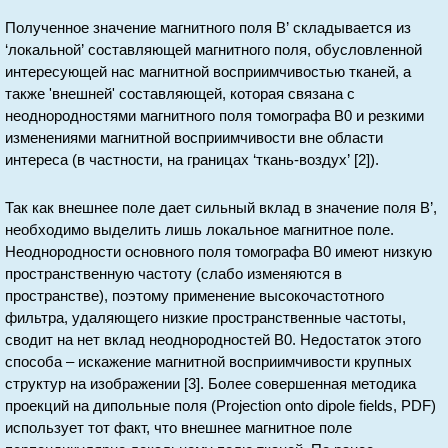
Полученное значение магнитного поля B’ складывается из
‘локальной’ составляющей магнитного поля, обусловленной
интересующей нас магнитной восприимчивостью тканей, а
также 'внешней' составляющей, которая связана с
неоднородностями магнитного поля томографа B0 и резкими
изменениями магнитной восприимчивости вне области
интереса (в частности, на границах ‘ткань-воздух’ [2]).
Так как внешнее поле дает сильный вклад в значение поля B’,
необходимо выделить лишь локальное магнитное поле.
Неоднородности основного поля томографа B0 имеют низкую
пространственную частоту (слабо изменяются в
пространстве), поэтому применение высокочастотного
фильтра, удаляющего низкие пространственные частоты,
сводит на нет вклад неоднородностей B0. Недостаток этого
способа – искажение магнитной восприимчивости крупных
структур на изображении [3]. Более совершенная методика
проекций на дипольные поля (Projection onto dipole fields, PDF)
использует тот факт, что внешнее магнитное поле