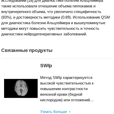
исследовании [18] для диагностики болезни Альцгеймера
также использовали отношение объема гиппокамов и
внутричерепного объема, что увеличило специфичность
(83%), и достоверность методики (0.89). Использование QSM
для диагностика болезни Альцгеймера и вышеупомянутые
методики могут повысить чувствительность и точность
диагностики нейродегенеративных заболеваний.
Связанные продукты
SWIp
Метод SWIp характеризуется
высокой чувствительностью к
повышению контрастности
венозной крови (бедной
кислородом) или отложений
кальция и при использовании в
сочетании с другими медицинскими
Узнать больше