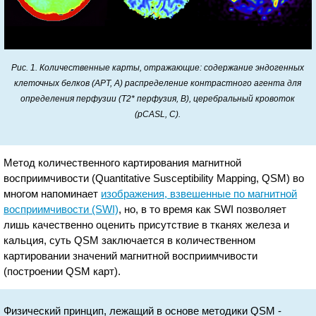
Рис. 1. Количественные карты, отражающие: содержание эндогенных
клеточных белков (APT, A) распределение контрастного агента для
определения перфузии (T2* перфузия, B), церебральный кровоток
(pCASL, C).
Метод количественного картирования магнитной
восприимчивости (Quantitative Susceptibility Mapping, QSM) во
многом напоминает
изображения, взвешенные по магнитной
восприимчивости (SWI)
, но, в то время как SWI позволяет
лишь качественно оценить присутствие в тканях железа и
кальция, суть QSM заключается в количественном
картировании значений магнитной восприимчивости
(построении QSM карт).
Физический принцип, лежащий в основе методики QSM -