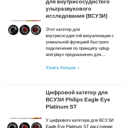
для внутрисосудистого
ультразвукового
исследования (ВСУЗИ)
Этот катетер для
внутрисосудистой визуализации с
уникальной функцией быстрого
подключения по принципу «plug-
and-play» предназначен для
удобства использования и легкой
доставки. К его характеристикам
Узнать больше
относятся мягкий конический
кончик, гидрофильное покрытие
GlyDx для улучшения скольжения,
Цифровой катетер для
система доставки c быстрой
сменой проводника (RX) для
ВСУЗИ Philips Eagle Eye
облегчения проталкивания, три
Platinum ST
рентгеноконтрастных маркера и
возможность использования с
У цифрового катетера для ВСУЗИ
системой SyncVision для ко-
Eagle Eye Platinum ST расстояние