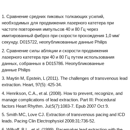
движение через извилистую
сосудистую систему. Лезвие дилятора
1. Сравнение средних пиковых толкающих усилий,
находится в защищенном состоянии до
необходимых для продвижения лазерного катетера при
активации, что позволяет врачам
частоте повторения импульсов 40 и 80 Гц через
контролировать ситуацию и
имитированный фиброз при скорости прохождения 1,0 мм/
обеспечивает возможность выполнения
секунду. D015722, неопубликованные данные Philips
контртракции на дистальном кончике
целевого электрода.
2. Сравнение силы абляции и скорости продвижения
лазерного катетера при 40 и 80 Гц путем использования
данных, собранных в D015786. Неопубликованные
данные Philips
3. Maytin M, Epstein, L (2011). The challenges of transvenous lead
extraction. Heart, 97(5): 425-34.
4. Henrikson, C.A., et al. (2008). How to prevent, recognize, and
manage complications of lead extraction. Part III: Procedural
factors Heart Rhythm. Jul;5(7):1083-7. Epub 2007 Oct 9.
5. Smith MC, Love CJ. Extraction of transvenous pacing and ICD
leads. Pacing Clin Electrophysiol 2008:31:736-52.
6. Wilkoff, B.L., et al. (1999). Pacemaker lead extraction with the