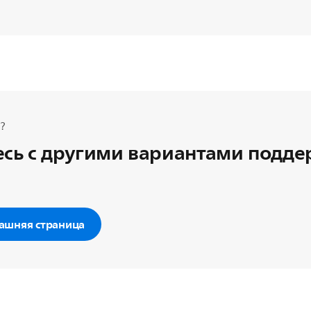
?
сь с другими вариантами подд
ашняя страница