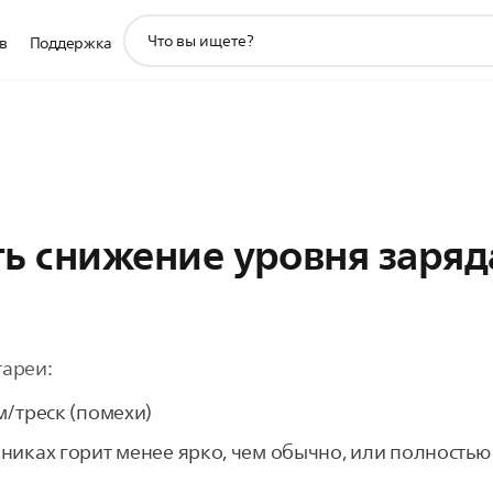
значок
в
Поддержка
поддержки
поиска
ь снижение уровня заряд
тареи:
м/треск (помехи)
никах горит менее ярко, чем обычно, или полностью