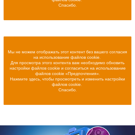
Спасибо.
Мы не можем отображать этот контент без вашего согласия
на использование файлов cookie.
Для просмотра этого контента вам необходимо обновить
настройки файлов cookie и согласиться на использование
файлов cookie «Предпочтения».
Нажмите здесь, чтобы просмотреть и изменить настройки
файлов cookie.
Спасибо.