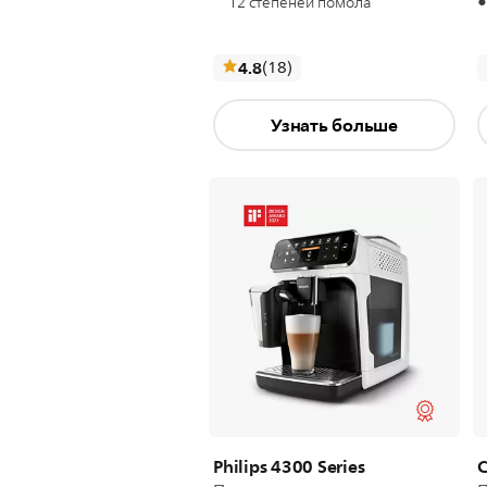
12 степеней помола
отзывы
4.8
(18
)
Узнать больше
Philips 4300 Series
С