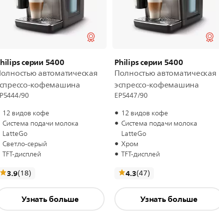
hilips серии 5400
Philips серии 5400
олностью автоматическая
Полностью автоматическая
эспрессо-кофемашина
эспрессо-кофемашина
P5444/90
EP5447/90
12 видов кофе
12 видов кофе
Система подачи молока
Система подачи молока
LatteGo
LatteGo
Светло-серый
Хром
TFT-дисплей
TFT-дисплей
отзывы
отзывы
3.9
(18
)
4.3
(47
)
Узнать больше
Узнать больше