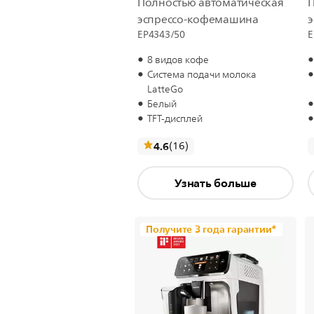
Полностью автоматическая
П
эспрессо-кофемашина
EP4343/50
E
8 видов кофе
Система подачи молока
LatteGo
Белый
TFT-дисплей
отзывы
4.6
(16
)
Узнать больше
Получите 3 года гарантии*