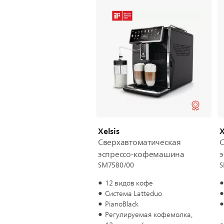
Xelsis
X
Сверхавтоматическая
С
эспрессо-кофемашина
SM7580/00
S
12 видов кофе
Система Latteduo
PianoBlack
Регулируемая кофемолка,