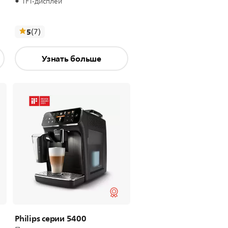
TFT-дисплей
отзывы
5
(7
)
Узнать больше
Philips серии 5400