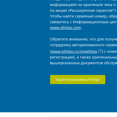
информацией на оригинале чека о 
по акции «Расширенная гарантия*»
Чтобы найти серийный номер, обра
свяжитесь с Информационным центр
www.philips.com
.
Обратите внимание, что для получ
сотруднику авторизованного сервис
(
www.philips.ru/myphilips
) с ном
регистрации), а также оригинальн
вышеуказанных документов обслужи
Зарегистрировать Philips