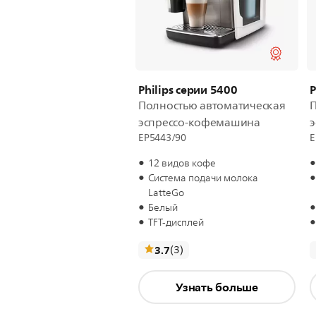
Philips серии 5400
P
Полностью автоматическая
П
эспрессо-кофемашина
EP5443/90
E
12 видов кофе
Система подачи молока
LatteGo
Белый
TFT-дисплей
отзывы
3.7
(3
)
Узнать больше