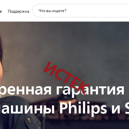
значок
в
Поддержка
поддержки
поиска
ИСТЕК
ренная гарантия
шины Philips и 