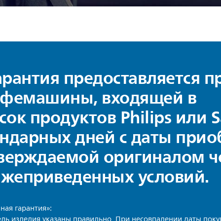
рантия предоставляется п
офемашины, входящей в
ок продуктов Philips или S
ендарных дней с даты прио
тверждаемой оригиналом ч
жеприведенных условий.
ная гарантия»:
дель изделия указаны правильно. При несовпадении даты поку