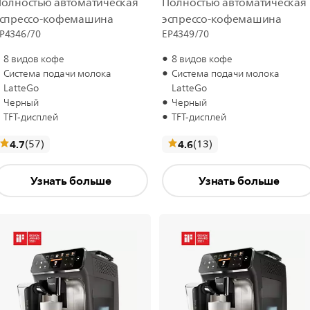
олностью автоматическая
Полностью автоматическая
эспрессо-кофемашина
эспрессо-кофемашина
P4346/70
EP4349/70
8 видов кофе
8 видов кофе
Система подачи молока
Система подачи молока
LatteGo
LatteGo
Черный
Черный
TFT-дисплей
TFT-дисплей
отзывы
отзывы
4.7
(57
)
4.6
(13
)
Узнать больше
Узнать больше