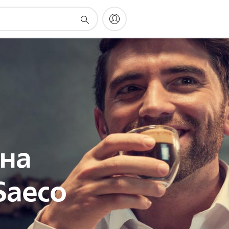
 на
Saeco