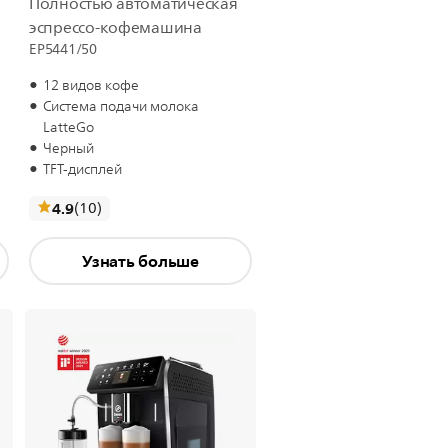
Полностью автоматическая
эспрессо-кофемашина
EP5441/50
12 видов кофе
Система подачи молока
LatteGo
Черный
TFT-дисплей
отзывы
4.9
(10
)
Узнать больше