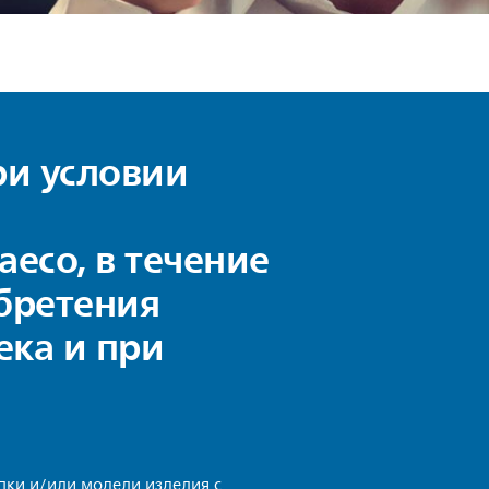
ри условии
aeco, в течение
бретения
ека и при
пки и/или модели изделия с