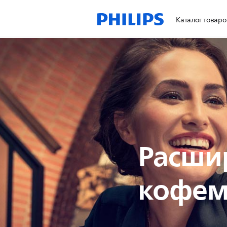
Каталог товаро
Расши
кофема