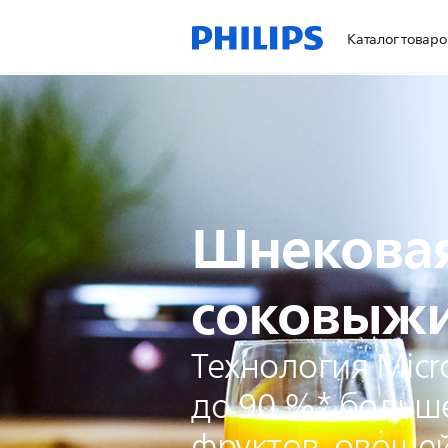
Каталог товаро
Шнекова
соковыж
Технология Micro
до 90 %* больше
фруктов, овощей