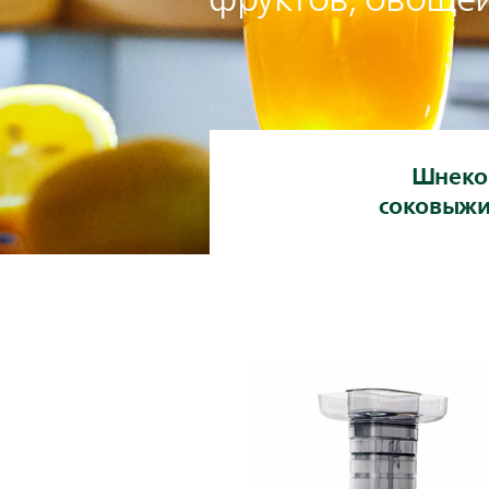
Шнеко
соковыж