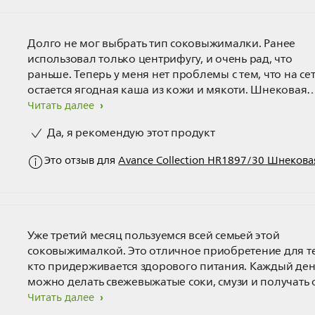
Долго не мог выбрать тип соковыжималки. Ранее
использовал только центрифугу, и очень рад, что
раньше. Теперь у меня нет проблемы с тем, что на се
остается ягодная каша из кожи и мякоти. Шнековая
соковыжималка прям хорошо с ними справляется. О
Читать далее
понравилось маленькое количество деталей. Лично 
Да, я рекомендую этот продукт
мою просто под водопроводной водой. Когда
приезжала девушка, тоже оценила (любит мыть мою
Это отзыв для
Avance Collection HR1897/30 Шнеков
посуду). Пробовал сделать сангрию, использовал
примерно 250 г малины и 4 или 5 нектаринов. Сока
получилось много, на нас с девушкой и ее родителей
хватило. Технология понравилась, шнек тема.
Уже третий месяц пользуемся всей семьей этой
соковыжималкой. Это отличное приобретение для те
кто придерживается здорового питания. Каждый ден
можно делать свежевыжатые соки, смузи и получать 
этого максимум пользы. Соки можно выжимать из все
Читать далее
даже добавлять зелень и орехи. Эта шнековая