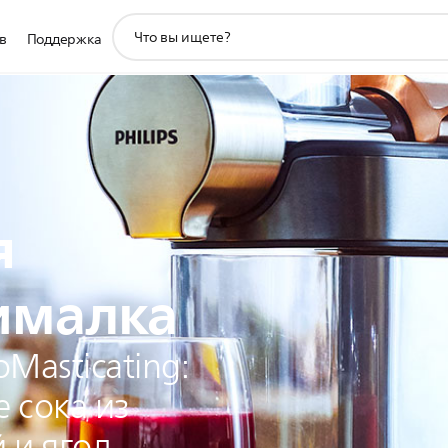
значок
в
Поддержка
поддержки
поиска
я
ималка
Masticating:
 сока из
 и ягод