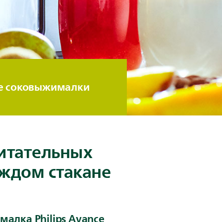
е соковыжималки
итательных
аждом стакане
алка Philips Avance