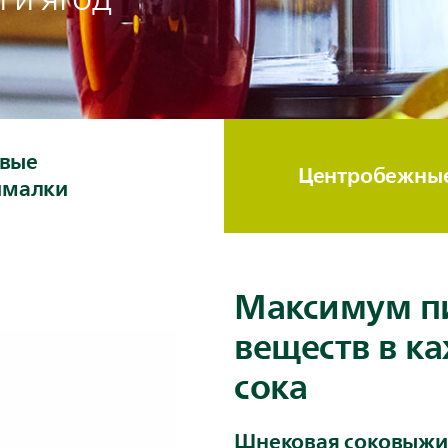
вые
Центробежны
ималки
Максимум п
веществ в к
сока
Шнековая соковыжим