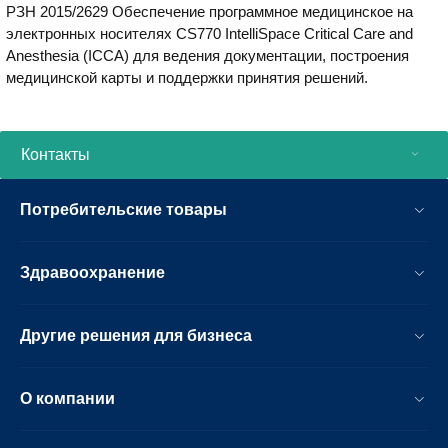
РЗН 2015/2629 Обеспечение программное медицинское на
сигналов тревоги на дисплее можно
электронных носителях CS770 IntelliSpace Critical Care and
отключить. При дистанционной
Anesthesia (ICCA) для ведения документации, построения
установке можно отключить звук
медицинской карты и поддержки принятия решений.
монитора пациента в палате, оставив
подачу звуковых сигналов тревоги на
IntelliVue AD75.
Контакты
Потребительские товары
Здравоохранение
Другие решения для бизнеса
О компании