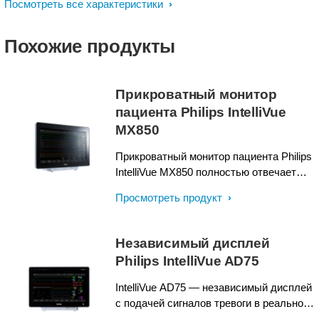
Посмотреть все характеристики
Похожие продукты
Прикроватный монитор
пациента Philips IntelliVue
MX850
Прикроватный монитор пациента Philips
IntelliVue MX850 полностью отвечает
постоянно растущим потребностям в
Просмотреть продукт
обеспечении безопасности
инфраструктуры больничных сетей,
благодаря опциям кибербезопасности.
Независимый дисплей
Это современный монитор
Philips IntelliVue AD75
премиального класса с проекционно-
емкостным сенсорным дисплеем
IntelliVue AD75 — независимый дисплей
диагональю 22 дюйма, который
с подачей сигналов тревоги в реальном
обладает усовершенствованными
времени для работы с определенными