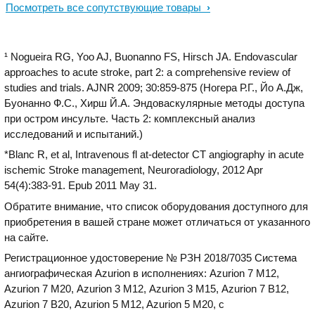
Посмотреть все сопутствующие товары
производительности используемого
С этой новой ангиографической
комплекса и позволяет оказывать
системой открытые и малоинвазивные
медицинскую помощь высокого
процедуры можно выполнять в одном
качества.
¹ Nogueira RG, Yoo AJ, Buonanno FS, Hirsch JA. Endovascular
помещении.
approaches to acute stroke, part 2: a comprehensive review of
studies and trials. AJNR 2009; 30:859-875 (Ногера Р.Г., Йо А.Дж,
Буонанно Ф.С., Хирш Й.А. Эндоваскулярные методы доступа
при остром инсульте. Часть 2: комплексный анализ
исследований и испытаний.)
*Blanc R, et al, Intravenous fl at-detector CT angiography in acute
ischemic Stroke management, Neuroradiology, 2012 Apr
54(4):383-91. Epub 2011 May 31.
Обратите внимание, что список оборудования доступного для
приобретения в вашей стране может отличаться от указанного
на сайте.
Регистрационное удостоверение № РЗН 2018/7035 Система
ангиографическая Azurion в исполнениях: Azurion 7 М12,
Azurion 7 М20, Azurion 3 М12, Azurion 3 М15, Azurion 7 В12,
Azurion 7 В20, Azurion 5 M12, Azurion 5 M20, с