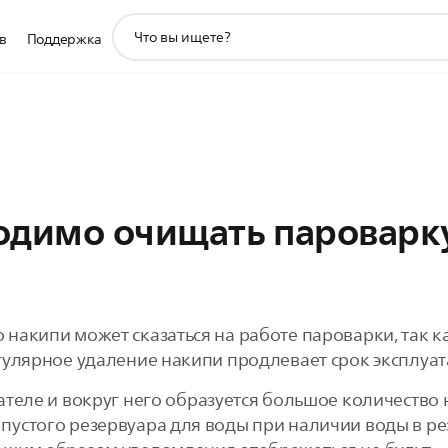
значок
в
Поддержка
поддержки
поиска
одимо очищать пароварку
накипи может сказаться на работе пароварки, так к
гулярное удаление накипи продлевает срок эксплуа
ателе и вокруг него образуется большое количество
устого резервуара для воды при наличии воды в ре