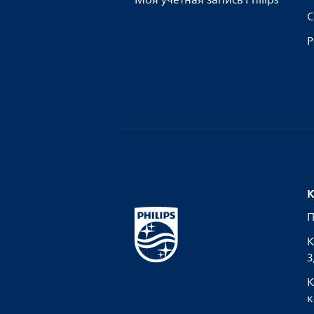
Моя учетная запись Philips
С
Р
К
П
К
З
К
к