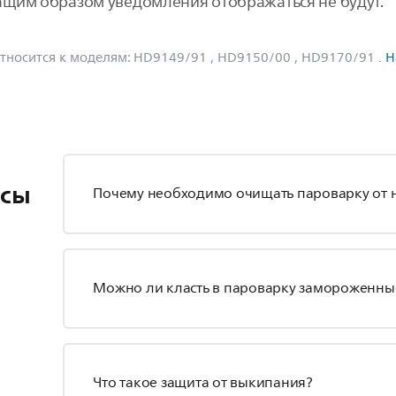
щим образом уведомления отображаться не будут.
тносится к моделям:
HD9149/91
, HD9150/00
, HD9170/91
.
Н
осы
Почему необходимо очищать пароварку от 
Можно ли класть в пароварку замороженны
Что такое защита от выкипания?