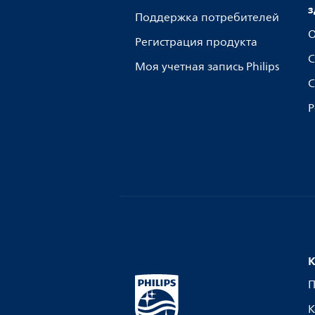
з
Поддержка потребителей
О
Регистрация продукта
С
Моя учетная запись Philips
С
Р
К
П
К