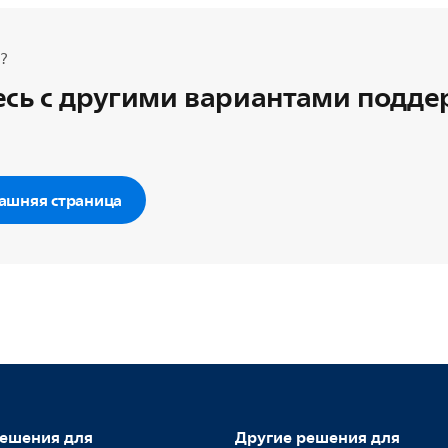
?
сь с другими вариантами подд
ашняя страница
ешения для
Другие решения для