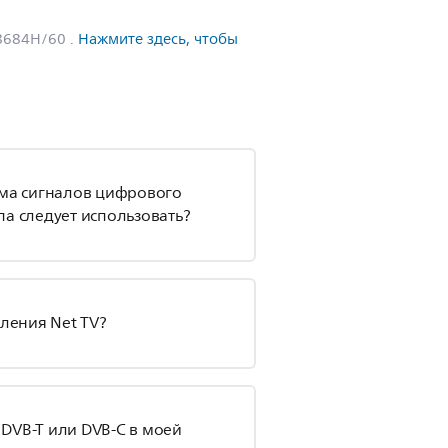
L8684H/60
.
Нажмите здесь, чтобы
ема сигналов цифрового
а следует использовать?
вления Net TV?
DVB-T или DVB-C в моей