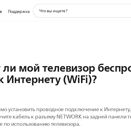
значок
в
Поддержка
поддержки
поиска
 ли мой телевизор беспр
 Интернету (WiFi)?
мо установить проводное подключение к Интернету, 
ючите кабель к разъему NETWORK на задней панели 
е по использованию телевизора.