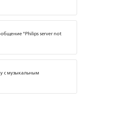
бщение "Philips server not
оу с музыкальным