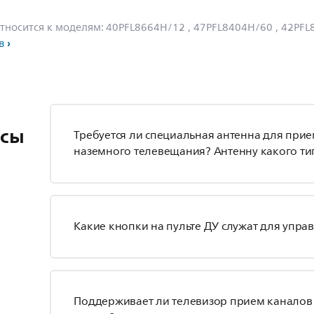
тносится к моделям:
40PFL8664H/12
, 47PFL8404H/60
, 42PF
в
осы
Требуется ли специальная антенна для при
наземного телевещания? Антенну какого тип
Какие кнопки на пульте ДУ служат для упра
Поддерживает ли телевизор прием каналов 