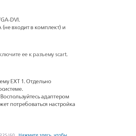
VGA-DVI.
(не входит в комплект) и
ючите ее к разъему scart.
ъему EXT 1. Отдельно
осистеме.
. Воспользуйтесь адаптером
ожет потребоваться настройка
322S/60
.
Нажмите здесь, чтобы