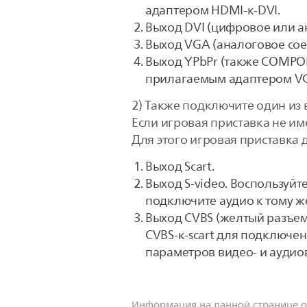
адаптером HDMI-к-DVI.
Выход DVI (цифровое или а
Выход VGA (аналоговое сое
Выход YPbPr (также COMPON
прилагаемым адаптером VG
2) Также подключите один из
Если игровая приставка не им
Для этого игровая приставка
Выход Scart.
Выход S-video. Воспользуйт
подключите аудио к тому же
Выход CVBS (желтый разъем 
CVBS-к-scart для подключен
параметров видео- и аудио
Информация на данной странице о