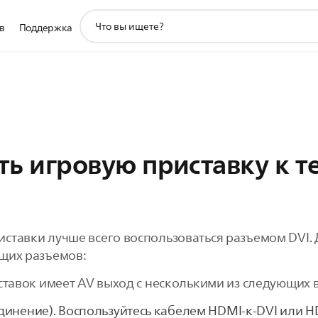
значок
в
Поддержка
поддержки
поиска
ь игровую приставку к т
ставки лучше всего воспользоваться разъемом DVI. 
щих разъемов:
иставок имеет AV выход с несколькими из следующих
инение). Воспользуйтесь кабелем HDMI-к-DVI или 