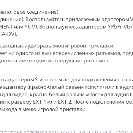
налоговое соединение).
динение). Воспользуйтесь прилагаемым адаптером 
ENT или YUV). Воспользуйтесь адаптером YPbPr-VGA 
A-DVI.
 выходных аудиоразъемов игровой приставки.
еет ни одного из вышеперечисленных разъемов, подкл
 должна иметь один из следующих разъемов:
есь адаптером S-video-к-scart для подключения к раз
 адаптеру (красно-белый разъем «cinch») или к ауди
для видео, красно-белый разъем «cinch» для аудио)
ия к разъему EXT 1 или EXT 2. После подключения м
выхода в меню игровой приставки.
тносится к моделям:
42PFL5322/10
, 32PFL3312S/60
, 32PFL5