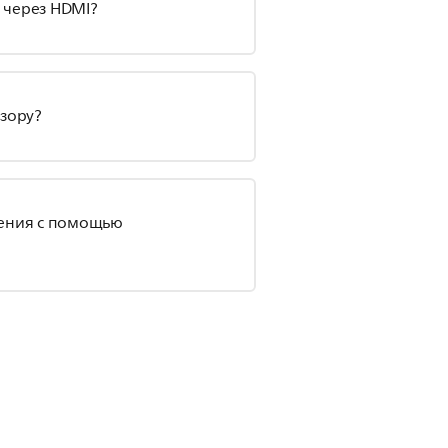
 через HDMI?
изору?
дения с помощью