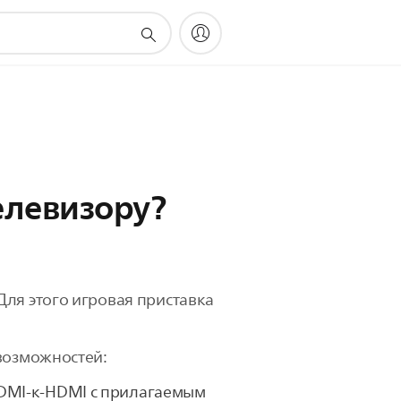
елевизору?
Для этого игровая приставка
 возможностей:
HDMI-к-HDMI с прилагаемым