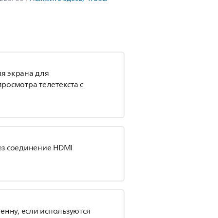
я экрана для
росмотра телетекста с
ез соединение HDMI
енну, если используются