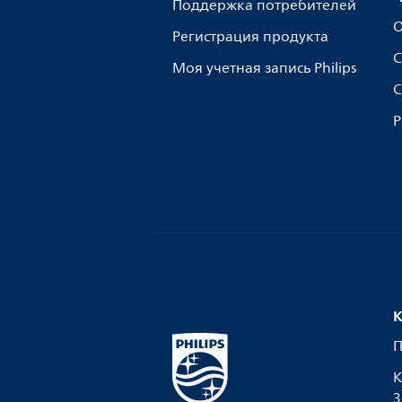
Поддержка потребителей
О
Регистрация продукта
С
Моя учетная запись Philips
С
Р
К
П
К
З