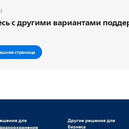
?
сь с другими вариантами подд
ашняя страница
ешения для
Другие решения для
бизнеса
дравоохранения