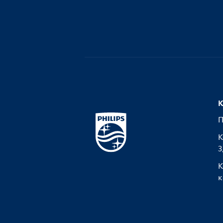
К
П
К
З
К
к