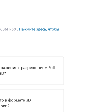
8606H/60
.
Нажмите здесь, чтобы
бражение с разрешением Full
3D?
го в формате 3D
арки?