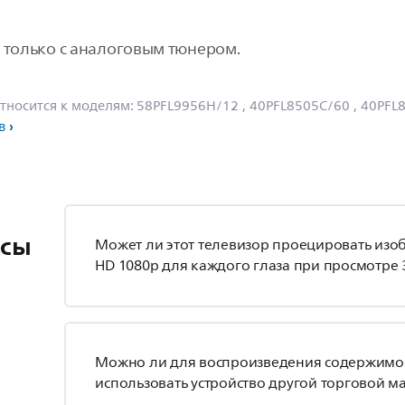
т только с аналоговым тюнером.
тносится к моделям:
58PFL9956H/12
, 40PFL8505C/60
, 40PFL
в
осы
Может ли этот телевизор проецировать изо
HD 1080p для каждого глаза при просмотре 
Можно ли для воспроизведения содержимо
использовать устройство другой торговой м