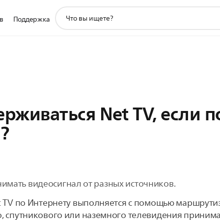
значок
в
Поддержка
поддержки
поиска
ерживаться Net TV, если 
?
нимать видеосигнал от разных источников.
t TV по Интернету выполняется с помощью маршрути
, спутникового или наземного телевидения приним