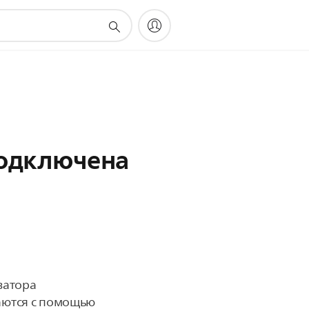
подключена
затора
аются с помощью